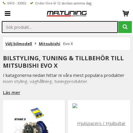
0413 - 32002
Order före kl 12 skickas samma dag
Välj bilmodell
Mitsubishi
Evo X
BILSTYLING, TUNING & TILLBEHÖR TILL
MITSUBISHI EVO X
I katagorierna nedan hittar ni våra mest populära produkter
inom styling, väghållning, tuningprodukter.
Är det något som du funderar över eller inte hittar i vårt
Läs mer
sortiment är du alltid välkommen att kontakta oss.
Till Mitsubishi Evo X.