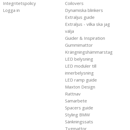
Integritetspolicy
Coilovers
Logga in
Dynamiska blinkers
Extraljus guide
Extraljus - vilka ska jag
välja
Guider & Inspiration
Gummimattor
Krängningshämmarstag
LED belysning
LED moduler till
innerbelysning
LED ramp guide
Maxton Design
Rattnav
Samarbete
Spacers guide
Styling BMW
Sänkningssats
Tygmattor