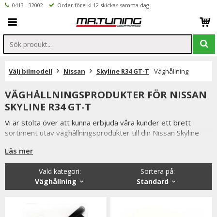
0413 - 32002
Order före kl 12 skickas samma dag
Välj bilmodell
Nissan
Skyline R34 GT-T
Väghållning
VÄGHÅLLNINGSPRODUKTER FÖR NISSAN
SKYLINE R34 GT-T
Vi är stolta över att kunna erbjuda våra kunder ett brett
sortiment utav väghållningsprodukter till din Nissan Skyline
R34 GT-T.
Läs mer
Så som coilovers, sportchassi, sänkningssatser
fjäderbensstag, motorkuddar mm.
Vald kategori:
Sortera på
:
Väghållning
Standard
Från kända tillverkare så som XYZ, MTS-Technk, Ta-Technik
m.fl