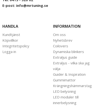
E-post:
info@mrtuning.se
HANDLA
INFORMATION
Kundtjänst
Om oss
Köpvillkor
Nyhetsbrev
Integritetspolicy
Coilovers
Logga in
Dynamiska blinkers
Extraljus guide
Extraljus - vilka ska jag
välja
Guider & Inspiration
Gummimattor
Krängningshämmarstag
LED belysning
LED moduler till
innerbelysning