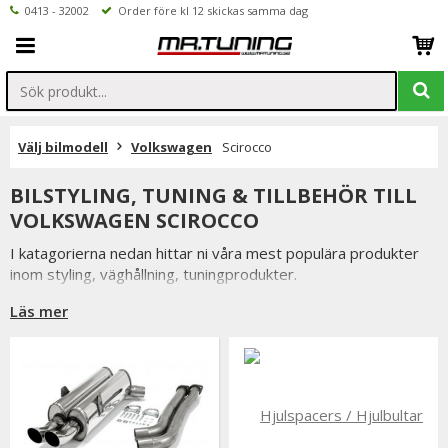
0413 - 32002
Order före kl 12 skickas samma dag
Välj bilmodell
Volkswagen
Scirocco
BILSTYLING, TUNING & TILLBEHÖR TILL
VOLKSWAGEN SCIROCCO
I katagorierna nedan hittar ni våra mest populära produkter
inom styling, väghållning, tuningprodukter.
Är det något som du funderar över eller inte hittar i vårt
Läs mer
sortiment är du alltid välkommen att kontakta oss.
Till Volkswagen Scirocco.