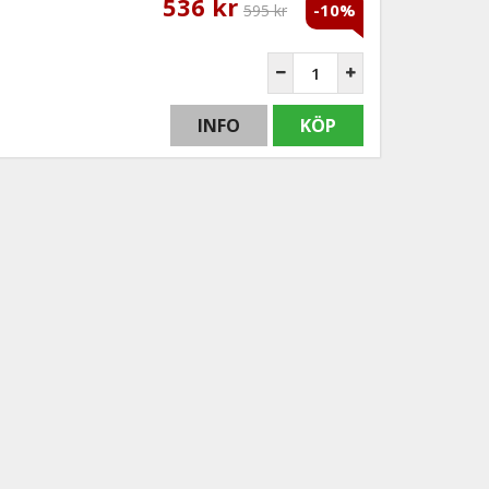
536 kr
-10%
595 kr
INFO
KÖP