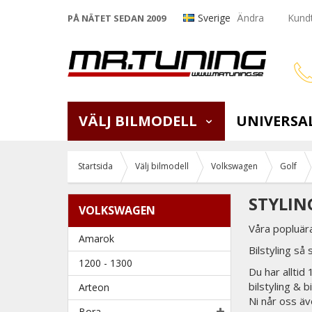
Sverige
Ändra
Kundt
PÅ NÄTET SEDAN 2009
VÄLJ BILMODELL
UNIVERSA
Startsida
Välj bilmodell
Volkswagen
Golf
STYLIN
VOLKSWAGEN
Våra popluära
Amarok
Bilstyling så 
1200 - 1300
Du har alltid
bilstyling & 
Arteon
Ni når oss äv
Bora