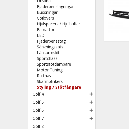
Drivlina
Fjäderbenslagringar
Bussningar
Coilovers
Hjulspacers / Hjulbultar
Bilmattor
LED
Fjäderbensstag
Sänkningssats
Länkarmskit
Sportchassi
Sportstötdämpare
Motor Tuning
Rattnav
Skärmblinkers
Styling / Stötfångare
Golf 4
Golf 5
Golf 6
Golf 7
Golf 8