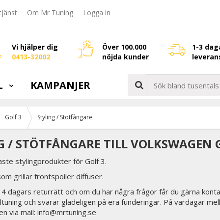
jänst
Om Mr Tuning
Logga in
Vi hjälper dig
Över 100.000
1-3 dag
0413-32002
nöjda kunder
leveran
L
KAMPANJER
Golf 3
Styling / Stötfångare
G / STÖTFÅNGARE TILL VOLKSWAGEN 
ste stylingprodukter för Golf 3.
som grillar frontspoiler diffuser.
 14 dagars returrätt och om du har några frågor får du gärna konta
biltuning och svarar gladeligen på era funderingar. På vardagar mel
en via mail: info@mrtuning.se