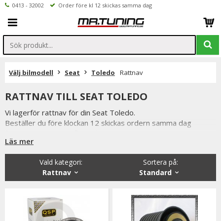
0413 - 32002
Order före kl 12 skickas samma dag
Välj bilmodell
Seat
Toledo
Rattnav
RATTNAV TILL SEAT TOLEDO
Vi lagerför rattnav för din Seat Toledo.
Beställer du före klockan 12 skickas ordern samma dag
förutsatta att varan finns i lager.
Läs mer
Vi på Mr Tuning har själva ett stort intresse för bilstyling &
biltuning, därför vet vi att de produkter vi erbjuder håller
Vald kategori:
Sortera på
:
måttet. Handgjuta rattnav från Italienska Luisi.
Rattnav
Standard
Du har alltid 14 dagars returrätt och om du har några frågor
får du gärna kontakta oss då vi själva har ett brinnande
intresse för bilstyling & biltuning och svarar gladeligen på era
funderingar. På vardagar mellan 09 - 16 kan ni nå oss via
telefon: 0413-32002. Ni når oss även via