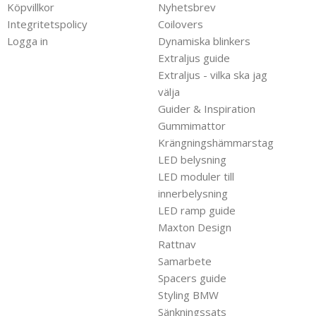
Köpvillkor
Nyhetsbrev
Integritetspolicy
Coilovers
Logga in
Dynamiska blinkers
Extraljus guide
Extraljus - vilka ska jag
välja
Guider & Inspiration
Gummimattor
Krängningshämmarstag
LED belysning
LED moduler till
innerbelysning
LED ramp guide
Maxton Design
Rattnav
Samarbete
Spacers guide
Styling BMW
Sänkningssats