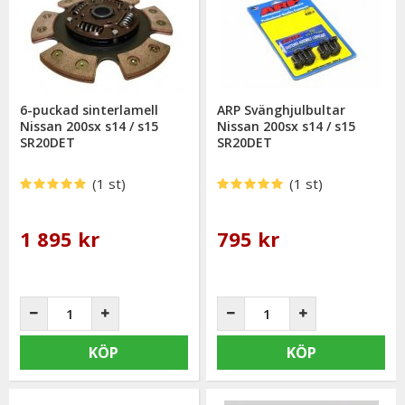
6-puckad sinterlamell
ARP Svänghjulbultar
Nissan 200sx s14 / s15
Nissan 200sx s14 / s15
SR20DET
SR20DET
(1 st)
(1 st)
1 895 kr
795 kr
KÖP
KÖP