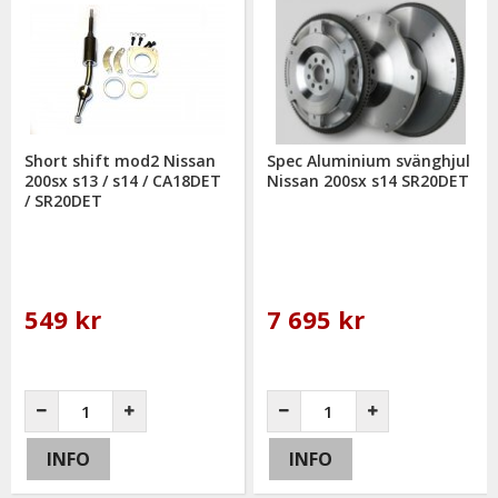
Short shift mod2 Nissan
Spec Aluminium svänghjul
200sx s13 / s14 / CA18DET
Nissan 200sx s14 SR20DET
/ SR20DET
549 kr
7 695 kr
INFO
INFO