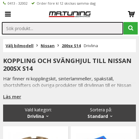
0413 - 32002
Order före kl 12 skickas samma dag
Välj bilmodell
Nissan
200sx S14
Drivlina
KOPPLING OCH SVÄNGHJUL TILL NISSAN
200SX S14
Här finner ni kopplingskit, sinterlammeller, spakställ,
shortshifters och övriga produkter till drivlinnan till er Nissan
200sx S14
Läs mer
Vald kategori:
Sortera på
:
Drivlina
Standard