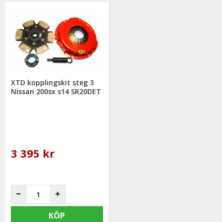
XTD kopplingskit steg 3
Nissan 200sx s14 SR20DET
3 395 kr
KÖP