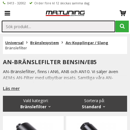
0413 - 32002
Order före kl 12 skickas samma dag
Universal
Bränslesystem
An-Kopplingar / Slang
Bränslefilter
AN-BRÄNSLEFILTER BENSIN/E85
AN-Bränslefilter, finns i AN6, AN8 och AN10. Vi säljer även
AEM:s AN-Filter med utbytbar insats. Samtliga våra AN-
kopplingar är hårdeloxerade på både in och utsida för extra
Läs mer
hållbarhet samt tålighet för användning utav E85 / bensin /
diesel / glykol.
Vald kategori:
Sortera på
:
Bränslefilter
Standard