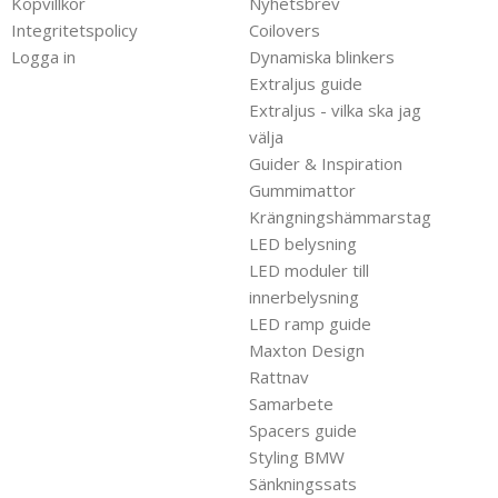
Köpvillkor
Nyhetsbrev
Integritetspolicy
Coilovers
Logga in
Dynamiska blinkers
Extraljus guide
Extraljus - vilka ska jag
välja
Guider & Inspiration
Gummimattor
Krängningshämmarstag
LED belysning
LED moduler till
innerbelysning
LED ramp guide
Maxton Design
Rattnav
Samarbete
Spacers guide
Styling BMW
Sänkningssats