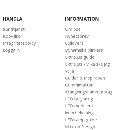
HANDLA
INFORMATION
Kundtjänst
Om oss
Köpvillkor
Nyhetsbrev
Integritetspolicy
Coilovers
Logga in
Dynamiska blinkers
Extraljus guide
Extraljus - vilka ska jag
välja
Guider & Inspiration
Gummimattor
Krängningshämmarstag
LED belysning
LED moduler till
innerbelysning
LED ramp guide
Maxton Design