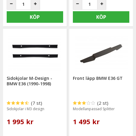
KÖP
KÖP
Sidokjolar M-Design -
Front läpp BMW E36 GT
BMW E36 (1990-1998)
(7 st)
(2 st)
Sidokjolar i M3 design
Modellanpassad Splitter
1 995 kr
1 495 kr