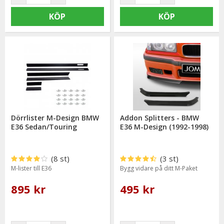
KÖP
KÖP
Dörrlister M-Design BMW
Addon Splitters - BMW
E36 Sedan/Touring
E36 M-Design (1992-1998)
(8 st)
(3 st)
M-lister till E36
Bygg vidare på ditt M-Paket
895 kr
495 kr