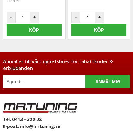
449 kr
KÖP
KÖP
Anmäl er till vårt nyhetsbrev för rabattkoder &
erbjudanden
ANMÄL MIG
Tel. 0413 - 320 02
E-post:
info@mrtuning.se