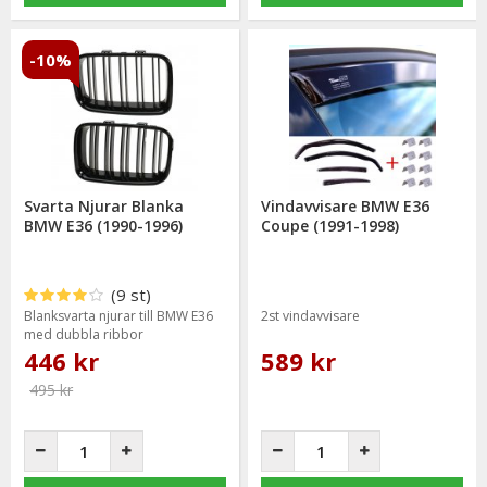
-10%
Svarta Njurar Blanka
Vindavvisare BMW E36
BMW E36 (1990-1996)
Coupe (1991-1998)
(9 st)
Blanksvarta njurar till BMW E36
2st vindavvisare
med dubbla ribbor
446 kr
589 kr
Passar BMW E36 utan facelift
(årsmodell 1990-1996)
495 kr