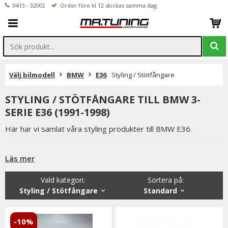
0413 - 32002
Order före kl 12 skickas samma dag
Välj bilmodell
BMW
E36
Styling / Stötfångare
STYLING / STÖTFÅNGARE TILL BMW 3-
SERIE E36 (1991-1998)
Här har vi samlat våra styling produkter till BMW E36.
Läs mer
Du hittar bland annat eftermarknads BMW E36 M3 front med
riktigt bra passform.
Vald kategori:
Sortera på
:
M3 fronten passar både BMW E36 coupe, cab, compact,
Styling / Stötfångare
Standard
sedan och touring.
Vi anser att M3 fronten är en avgörande detalj på en e36a.
-10%
Den är också betydligt bättre utformad för