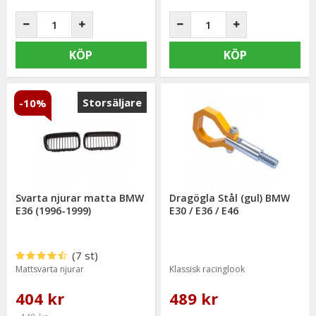
KÖP
KÖP
Storsäljare
-10%
Svarta njurar matta BMW
Dragögla Stål (gul) BMW
E36 (1996-1999)
E30 / E36 / E46
(7 st)
Mattsvarta njurar
Klassisk racinglook
404 kr
489 kr