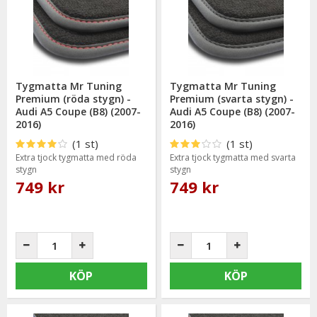
bevisat sig hålla en hög kvalitet och mycket god passform.
Tygmatta Mr Tuning
Tygmatta Mr Tuning
Premium (röda stygn) -
Premium (svarta stygn) -
Audi A5 Coupe (B8) (2007-
Audi A5 Coupe (B8) (2007-
2016)
2016)
(1 st)
(1 st)
Extra tjock tygmatta med röda
Extra tjock tygmatta med svarta
stygn
stygn
749 kr
749 kr
KÖP
KÖP