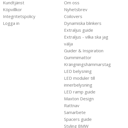
Kundtjänst
Om oss
Köpvillkor
Nyhetsbrev
Integritetspolicy
Coilovers
Logga in
Dynamiska blinkers
Extraljus guide
Extraljus - vilka ska jag
välja
Guider & Inspiration
Gummimattor
Krängningshämmarstag
LED belysning
LED moduler till
innerbelysning
LED ramp guide
Maxton Design
Rattnav
Samarbete
Spacers guide
Styling BMW