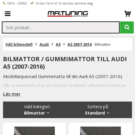
0413 - 32002
Order före kl 12 skickas samma dag
Välj bilmodell
Audi
A5
A5 2007-2016
Bilmattor
BILMATTOR / GUMMIMATTOR TILL AUDI
A5 (2007-2016)
Modellanpassad Gummimatta till din Audi A5 (2007-2016).
Vår gummimatta har en mycket praktisk utformning med en
förhöjd kant som gör att smuts och vätskor stannar kvar på
Läs mer
mattan och ej rinner ut på bilens golv.
Något som även är mycket praktiskt när man ska tvätta
Vald kategori:
Sortera på
:
mattorna.
Bilmattor
Standard
Bilmattorna i svart utförande är tillverkade utav luktfritt
gummi.
Vi har valt att lagerföra just dessa gummimattorna då de