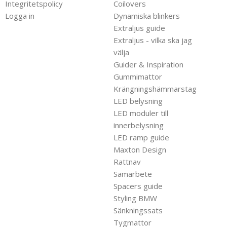
Integritetspolicy
Coilovers
Logga in
Dynamiska blinkers
Extraljus guide
Extraljus - vilka ska jag
välja
Guider & Inspiration
Gummimattor
Krängningshämmarstag
LED belysning
LED moduler till
innerbelysning
LED ramp guide
Maxton Design
Rattnav
Samarbete
Spacers guide
Styling BMW
Sänkningssats
Tygmattor