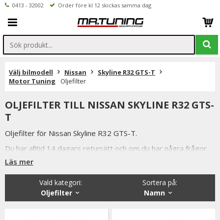
0413 - 32002
Order före kl 12 skickas samma dag
Välj bilmodell
Nissan
Skyline R32 GTS-T
Motor Tuning
Oljefilter
OLJEFILTER TILL NISSAN SKYLINE R32 GTS-
T
Oljefilter för Nissan Skyline R32 GTS-T.
Du har alltid 14 dagars returrätt och om du har några frågor
får du gärna kontakta oss då vi själva har ett brinnande
Läs mer
intresse för bilstyling & biltuning och svarar gladeligen på era
funderingar. På vardagar mellan 09 - 16 kan ni nå oss via
Vald kategori:
Sortera på
:
telefon: 0413-32002. Ni når oss även via
Oljefilter
Namn
mail: info@mrtuning.se