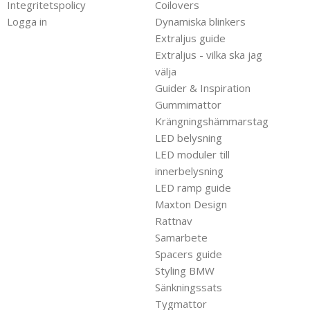
Integritetspolicy
Coilovers
Logga in
Dynamiska blinkers
Extraljus guide
Extraljus - vilka ska jag
välja
Guider & Inspiration
Gummimattor
Krängningshämmarstag
LED belysning
LED moduler till
innerbelysning
LED ramp guide
Maxton Design
Rattnav
Samarbete
Spacers guide
Styling BMW
Sänkningssats
Tygmattor