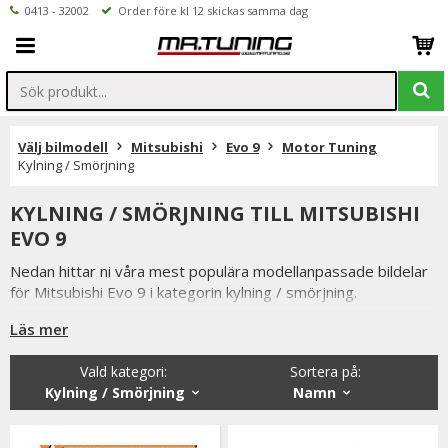
0413 - 32002
Order före kl 12 skickas samma dag
Välj bilmodell
Mitsubishi
Evo 9
Motor Tuning
Kylning / Smörjning
KYLNING / SMÖRJNING TILL MITSUBISHI
EVO 9
Nedan hittar ni våra mest populära modellanpassade bildelar
för Mitsubishi Evo 9 i kategorin kylning / smörjning.
Vi lagerför oljepump, vattenpump, kylare, termostater, öppna
Läs mer
luftfilter och kylarslang.
Vald kategori:
Sortera på
:
Ni når oss på 041332002 (vardagar 9-16) eller per mail
Kylning / Smörjning
Namn
info@mrtuning.se