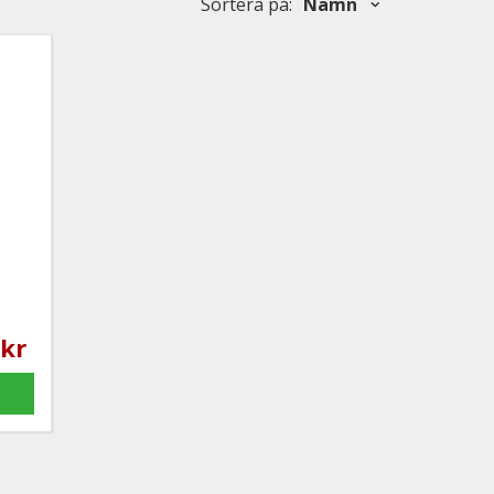
Sortera på
:
Namn
 kr