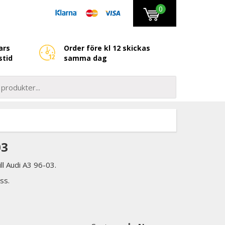
0
ars
Order före kl 12 skickas
stid
samma dag
03
ll Audi A3 96-03.
ss.