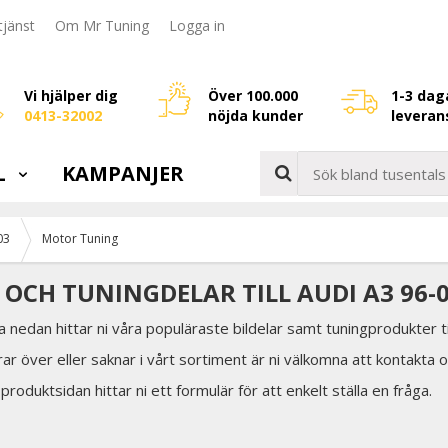
jänst
Om Mr Tuning
Logga in
Vi hjälper dig
Över 100.000
1-3 dag
0413-32002
nöjda kunder
leveran
L
KAMPANJER
03
Motor Tuning
OCH TUNINGDELAR TILL AUDI A3 96-
a nedan hittar ni våra populäraste bildelar samt tuningprodukter ti
rar över eller saknar i vårt sortiment är ni välkomna att kontakta o
 produktsidan hittar ni ett formulär för att enkelt ställa en fråga.