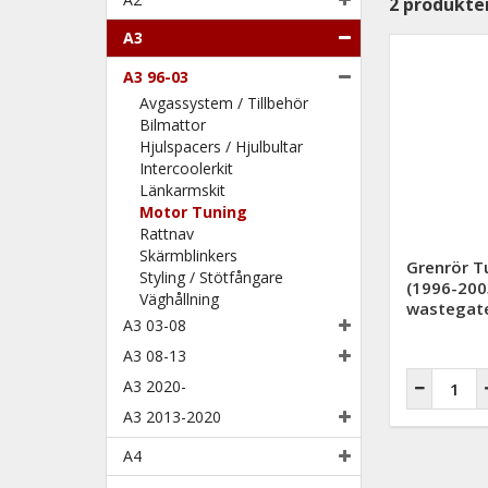
2
produkte
A3
A3 96-03
Avgassystem / Tillbehör
Bilmattor
Hjulspacers / Hjulbultar
Intercoolerkit
Länkarmskit
Motor Tuning
Rattnav
Skärmblinkers
Grenrör Tu
Styling / Stötfångare
(1996-2003
Väghållning
wastegat
A3 03-08
A3 08-13
A3 2020-
A3 2013-2020
A4