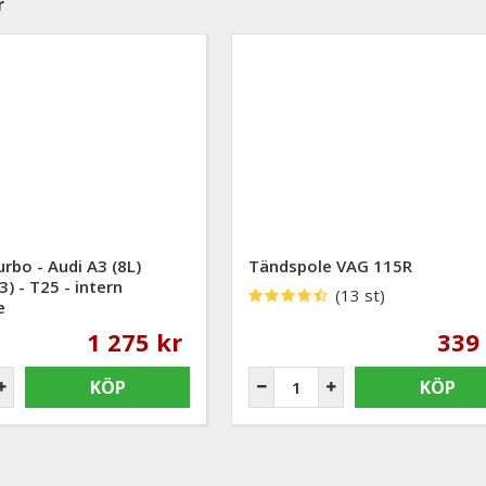
r
rbo - Audi A3 (8L)
Tändspole VAG 115R
) - T25 - intern
(13 st)
e
1 275 kr
339
KÖP
KÖP