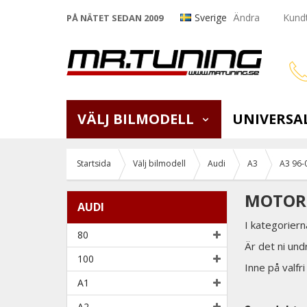
Sverige
Ändra
Kundt
PÅ NÄTET SEDAN 2009
VÄLJ BILMODELL
UNIVERSA
Startsida
Välj bilmodell
Audi
A3
A3 96-
MOTOR 
AUDI
I kategoriern
80
Är det ni und
100
Inne på valfri
A1
A2