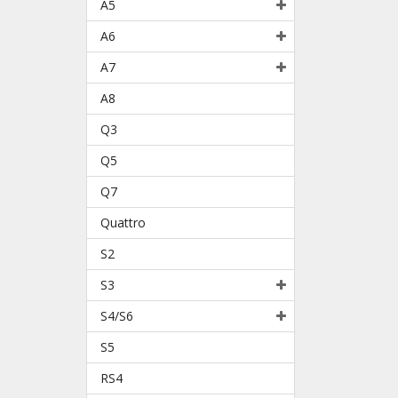
A5
A6
A7
A8
Q3
Q5
Q7
Quattro
S2
S3
S4/S6
S5
RS4