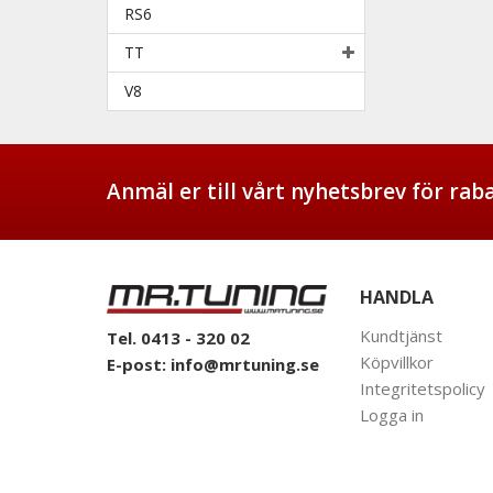
RS6
TT
V8
Anmäl er till vårt nyhetsbrev för ra
HANDLA
Kundtjänst
Tel. 0413 - 320 02
Köpvillkor
E-post:
info@mrtuning.se
Integritetspolicy
Logga in