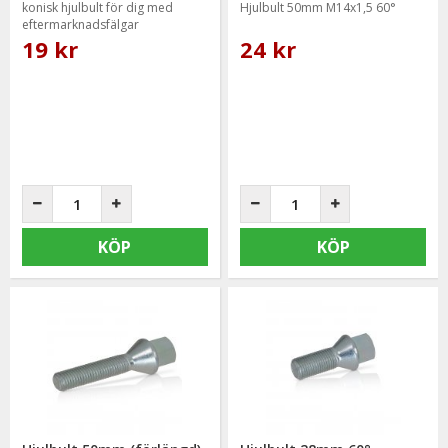
konisk hjulbult för dig med
Hjulbult 50mm M14x1,5 60°
eftermarknadsfälgar
19 kr
24 kr
KÖP
KÖP