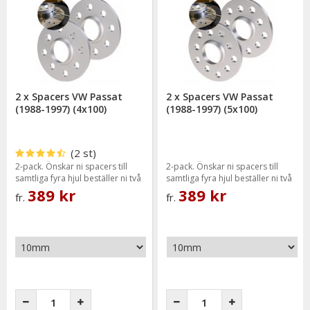
Våra spacer är utrustade med en centreringsring för att ej
riskera obalans i fälgen, dock ej på 5mm då det ej går eler
behövs då original centreringen räcker igenom.
Till Volkswagen Passat 1988-1996 har vi storlekarna enligt
nedan:
Vi lagerhåller hjulspacer i följande tjocklekar 5mm, 10mm,
2 x Spacers VW Passat
2 x Spacers VW Passat
15mm samt 20mm.
(1988-1997) (4x100)
(1988-1997) (5x100)
(2 st)
2-pack. Önskar ni spacers till
2-pack. Önskar ni spacers till
samtliga fyra hjul beställer ni två
samtliga fyra hjul beställer ni två
paket.
paket.
389 kr
389 kr
fr.
fr.