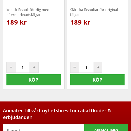
konisk låsbult för dig med
Sfäriska låsbultar för original
eftermarknadsfälgar
fälgar
189 kr
189 kr
KÖP
KÖP
Anmäl er till vårt nyhetsbrev för rabattkoder &
erbjudanden
ANMÄL MIG