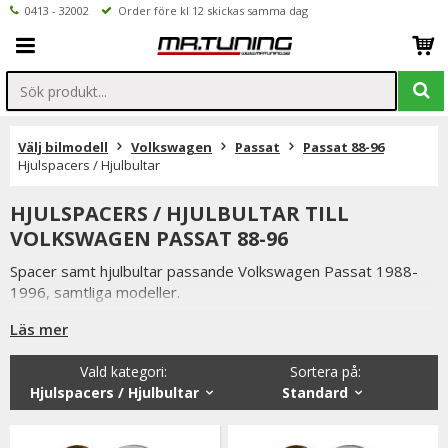
0413 - 32002
Order före kl 12 skickas samma dag
Välj bilmodell
Volkswagen
Passat
Passat 88-96
Hjulspacers / Hjulbultar
HJULSPACERS / HJULBULTAR TILL
VOLKSWAGEN PASSAT 88-96
Spacer samt hjulbultar passande Volkswagen Passat 1988-
1996, samtliga modeller.
Läs mer
Spacer ändvänds för att öka spårvidden samt ge bilen bättre
vägegenskaper. Detta fyller även ut hjulhuset på ett snyggt
Vald kategori:
Sortera på
:
sätt, normalt sätt strävar man efter att fälgen ska följa
Hjulspacers / Hjulbultar
Standard
skärmkanten.
Spacer tillverkade i aluminium.