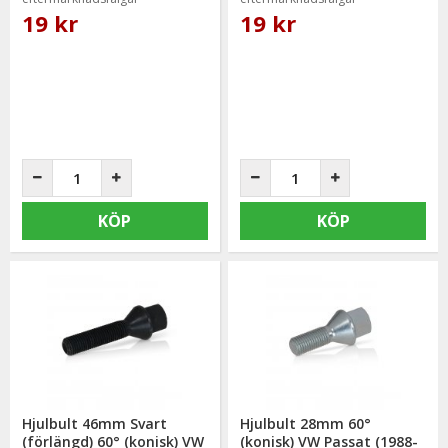
19 kr
19 kr
KÖP
KÖP
Hjulbult 46mm Svart
Hjulbult 28mm 60°
(förlängd) 60° (konisk) VW
(konisk) VW Passat (1988-