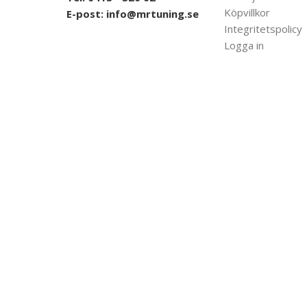
Köpvillkor
E-post:
info@mrtuning.se
Integritetspolicy
Logga in