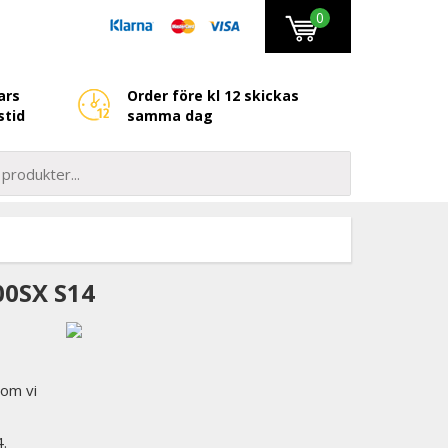
0
ars
Order före kl 12 skickas
stid
samma dag
00SX S14
som vi
4.