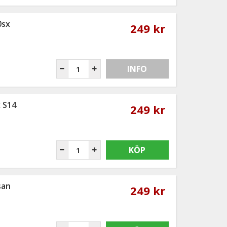
0sx
249 kr
INFO
 S14
249 kr
KÖP
san
249 kr