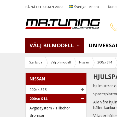
Sverige
Ändra
Kundt
PÅ NÄTET SEDAN 2009
VÄLJ BILMODELL
UNIVERSA
Startsida
Välj bilmodell
Nissan
200sx S14
HJULSP
NISSAN
hjulmuttrar o
200sx S13
Spacerplattor
200sx S14
Alla våra hju
håller konkur
Avgassystem / Tillbehör
Bromsar
Vi lager håll