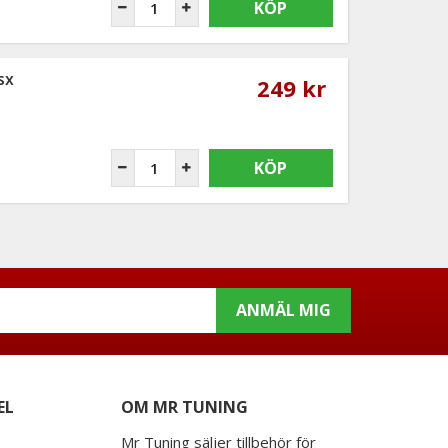
KÖP
sx
249 kr
KÖP
ANMÄL MIG
EL
OM MR TUNING
Mr Tuning säljer tillbehör för