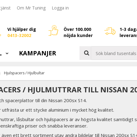
jänst
Om Mr Tuning
Logga in
Vi hjälper dig
Över 100.000
1-3 dag
0413-32002
nöjda kunder
leveran
L
KAMPANJER
Hjulspacers / Hjulbultar
ACERS / HJULMUTTRAR TILL NISSAN 2
ch spacerplattor till din Nissan 200sx S14.
 utfrästa ur ett stycke aluminium i mycket hög kvalitet.
lmuttrar, låsbultar och hjulspacers är av högsta kvalitet samtidigt 
renskraftiga priser och snabba leveranser.
er även ett brett sortiment utav andra bildelar till Nissan 200sx S1