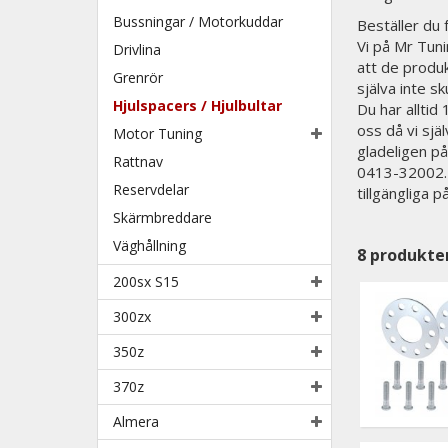
Bussningar / Motorkuddar
Beställer du
Vi på Mr Tunin
Drivlina
att de produk
Grenrör
själva inte sk
Hjulspacers / Hjulbultar
Du har alltid
oss då vi sjä
Motor Tuning
gladeligen på
Rattnav
0413-32002. N
Reservdelar
tillgängliga 
Skärmbreddare
Väghållning
8
produkte
200sx S15
300zx
350z
370z
Almera