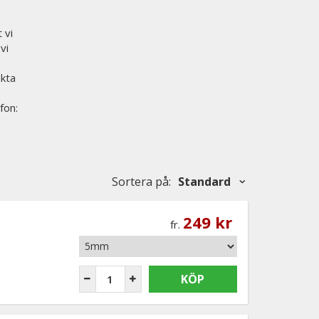
 vi
vi
akta
fon:
Sortera på
:
Standard
249 kr
fr.
KÖP