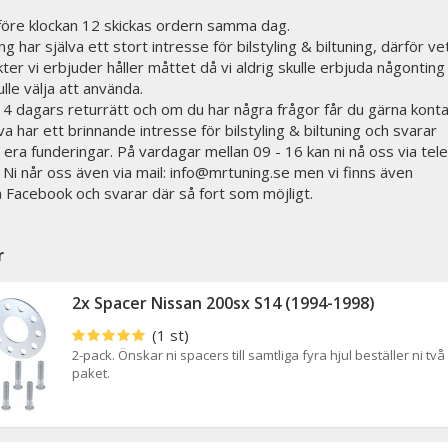
 före klockan 12 skickas ordern samma dag.
g har själva ett stort intresse för bilstyling & biltuning, därför vet
ter vi erbjuder håller måttet då vi aldrig skulle erbjuda någonting 
ulle välja att använda.
 14 dagars returrätt och om du har några frågor får du gärna kont
lva har ett brinnande intresse för bilstyling & biltuning och svarar
 era funderingar. På vardagar mellan 09 - 16 kan ni nå oss via tele
i når oss även via mail: info@mrtuning.se men vi finns även
på Facebook och svarar där så fort som möjligt.
r
2x Spacer Nissan 200sx S14 (1994-1998)
(1 st)
2-pack. Önskar ni spacers till samtliga fyra hjul beställer ni två
paket.