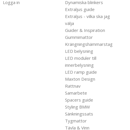
Logga in
Dynamiska blinkers
Extraljus guide
Extraljus - vilka ska jag
välja
Guider & Inspiration
Gummimattor
Krängningshämmarstag
LED belysning
LED moduler till
innerbelysning
LED ramp guide
Maxton Design
Rattnav
Samarbete
Spacers guide
Styling BMW
Sänkningssats
Tygmattor
Tävla & Vinn