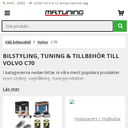
0413 - 32002
Order före kl 12 skickas samma dag
Välj bilmodell
Volvo
C70
BILSTYLING, TUNING & TILLBEHÖR TILL
VOLVO C70
I katagorierna nedan hittar ni våra mest populära produkter
inom styling, väghållning, tuningprodukter.
Är det något som du funderar över eller inte hittar i vårt
Läs mer
sortiment är du alltid välkommen att kontakta oss.
Till Volvo C70.