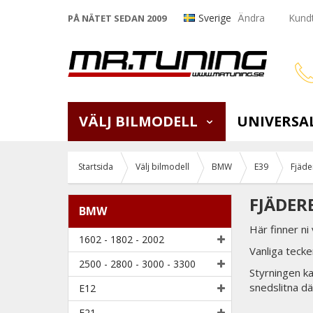
Sverige
Ändra
Kundt
PÅ NÄTET SEDAN 2009
VÄLJ BILMODELL
UNIVERSA
Startsida
Välj bilmodell
BMW
E39
Fjäde
FJÄDER
BMW
Här finner ni
1602 - 1802 - 2002
Vanliga tecke
2500 - 2800 - 3000 - 3300
Styrningen ka
snedslitna dä
E12
E21