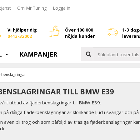
jänst
Om Mr Tuning
Logga in
Vi hjälper dig
Över 100.000
1-3 dag
0413-32002
nöjda kunder
leveran
L
KAMPANJER
rbenslagringar
BENSLAGRINGAR TILL BMW E39
 vårt utbud av fjäderbenslagringar till BMW E39.
n på dåliga fjäderbenslagringar är klonkande ljud i svängar och p
n även bli trög och som påföljd av trasiga fjäderbenslagringar kan 
ck.