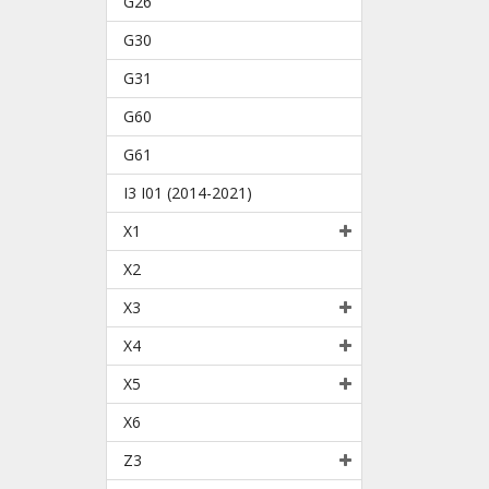
G26
G30
G31
G60
G61
I3 I01 (2014-2021)
X1
X2
X3
X4
X5
X6
Z3