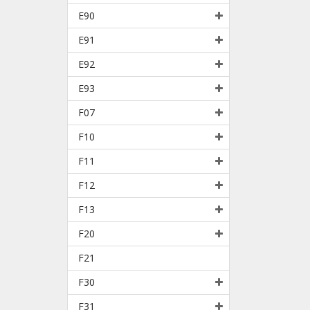
E90
E91
E92
E93
F07
F10
F11
F12
F13
F20
F21
F30
F31