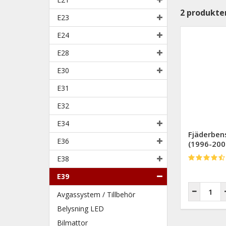
2
produkte
E23
E24
E28
E30
E31
E32
E34
Fjäderben
E36
(1996-200
E38
E39
Avgassystem / Tillbehör
Belysning LED
Bilmattor