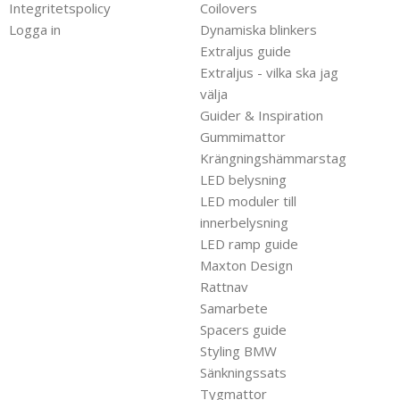
Integritetspolicy
Coilovers
Logga in
Dynamiska blinkers
Extraljus guide
Extraljus - vilka ska jag
välja
Guider & Inspiration
Gummimattor
Krängningshämmarstag
LED belysning
LED moduler till
innerbelysning
LED ramp guide
Maxton Design
Rattnav
Samarbete
Spacers guide
Styling BMW
Sänkningssats
Tygmattor