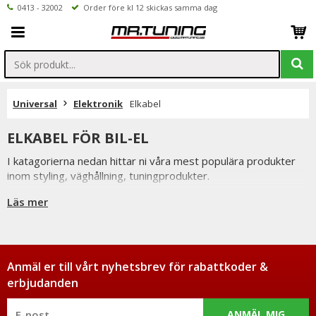
0413 - 32002
Order före kl 12 skickas samma dag
Universal
Elektronik
Elkabel
ELKABEL FÖR BIL-EL
I katagorierna nedan hittar ni våra mest populära produkter
inom styling, väghållning, tuningprodukter.
Är det något som du funderar över eller inte hittar i vårt
Läs mer
sortiment är du alltid välkommen att kontakta oss.
Till Elektronik Elkabel.
Anmäl er till vårt nyhetsbrev för rabattkoder &
erbjudanden
ANMÄL MIG