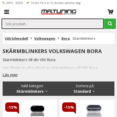
0413 - 32002
Order före kl 12 skickas samma dag
Välj bilmodell
Volkswagen
Bora
Skärmblinkers
SKÄRMBLINKERS VOLKSWAGEN BORA
Skärmblinkers till din VW Bora
Här finner ni vårt utbud av skärmblinkers till VW Bora.
Läs mer
Vi har flertalet olika modeller av skärmblinkers.
Samtliga av dessa är e-märkta och godkända för Svensk
Vald kategori:
Sortera på
:
Bilprovning.
Skärmblinkers
Standard
-15%
-15%