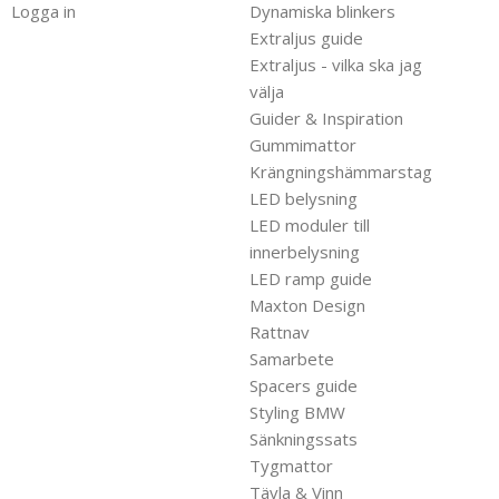
Logga in
Dynamiska blinkers
Extraljus guide
Extraljus - vilka ska jag
välja
Guider & Inspiration
Gummimattor
Krängningshämmarstag
LED belysning
LED moduler till
innerbelysning
LED ramp guide
Maxton Design
Rattnav
Samarbete
Spacers guide
Styling BMW
Sänkningssats
Tygmattor
Tävla & Vinn