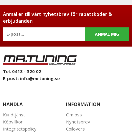
Anmäl er till vårt nyhetsbrev för rabattkoder &
erbjudanden
ANMÄL MIG
Tel. 0413 - 320 02
E-post:
info@mrtuning.se
HANDLA
INFORMATION
Kundtjänst
Om oss
Köpvillkor
Nyhetsbrev
Integritetspolicy
Coilovers