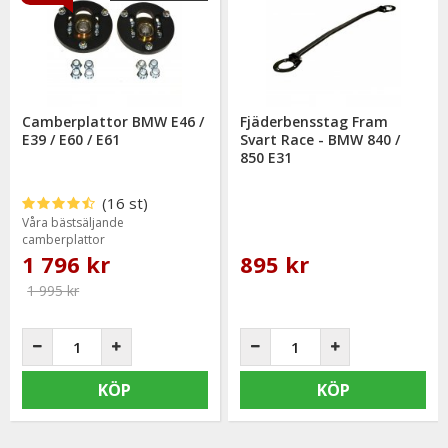
Camberplattor BMW E46 /
Fjäderbensstag Fram
E39 / E60 / E61
Svart Race - BMW 840 /
850 E31
(16 st)
Våra bästsäljande
camberplattor
1 796 kr
895 kr
1 995 kr
KÖP
KÖP