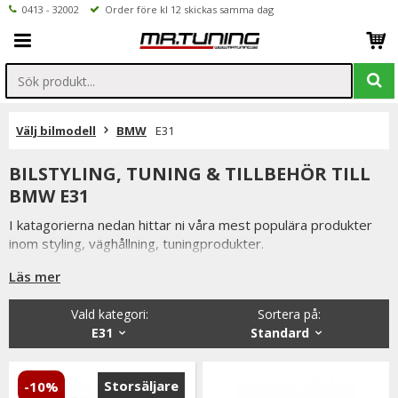
0413 - 32002
Order före kl 12 skickas samma dag
Välj bilmodell
BMW
E31
BILSTYLING, TUNING & TILLBEHÖR TILL
BMW E31
I katagorierna nedan hittar ni våra mest populära produkter
inom styling, väghållning, tuningprodukter.
Är det något som du funderar över eller inte hittar i vårt
Läs mer
sortiment är du alltid välkommen att kontakta oss.
Vald kategori:
Sortera på
:
Till BMW E31.
E31
Standard
Storsäljare
-10%