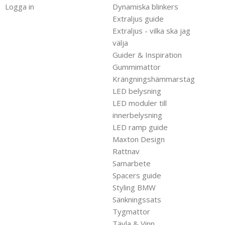
Logga in
Dynamiska blinkers
Extraljus guide
Extraljus - vilka ska jag
välja
Guider & Inspiration
Gummimattor
Krängningshämmarstag
LED belysning
LED moduler till
innerbelysning
LED ramp guide
Maxton Design
Rattnav
Samarbete
Spacers guide
Styling BMW
Sänkningssats
Tygmattor
Tävla & Vinn