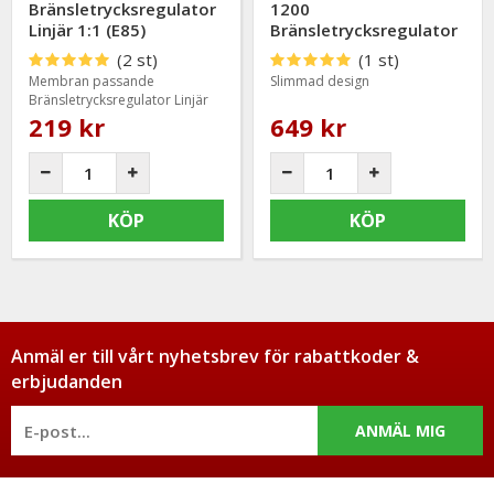
Bränsletrycksregulator
1200
Linjär 1:1 (E85)
Bränsletrycksregulator
(2 st)
(1 st)
Membran passande
Slimmad design
Bränsletrycksregulator Linjär
1:1 (E85)
219 kr
649 kr
KÖP
KÖP
Anmäl er till vårt nyhetsbrev för rabattkoder &
erbjudanden
ANMÄL MIG