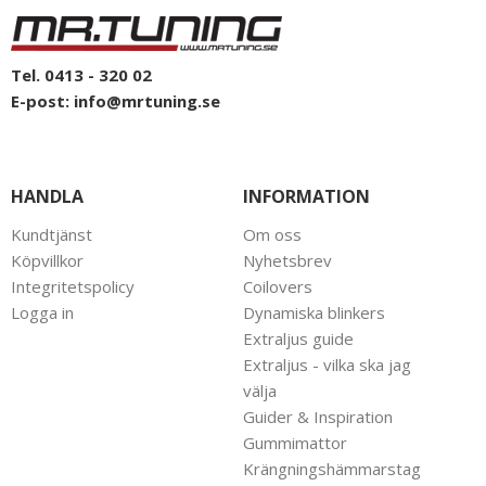
Tel. 0413 - 320 02
E-post:
info@mrtuning.se
HANDLA
INFORMATION
Kundtjänst
Om oss
Köpvillkor
Nyhetsbrev
Integritetspolicy
Coilovers
Logga in
Dynamiska blinkers
Extraljus guide
Extraljus - vilka ska jag
välja
Guider & Inspiration
Gummimattor
Krängningshämmarstag