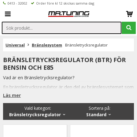
0413 - 32002
Order före kl 12 skickas samma dag
Universal
Bränslesystem
Bränsletrycksregulator
BRÄNSLETRYCKSREGULATOR (BTR) FÖR
BENSIN OCH E85
Vad är en Bränsletrycksregulator?
En bränsletrycksregulator är den del av bränslesystemet som
reglerar trycket.
Läs mer
Dess uppgift är att strypa returflödet av bränslet och på så
Vald kategori:
Sortera på
:
vis bygga upp ett högre bränsletryck över spridarna.
Bränsletrycksregulator
Standard
Bränsletrycksregulator förkortas och benämns även ofta som
BTR.