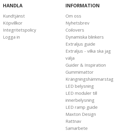
HANDLA
INFORMATION
Kundtjänst
Om oss
Köpvillkor
Nyhetsbrev
Integritetspolicy
Coilovers
Logga in
Dynamiska blinkers
Extraljus guide
Extraljus - vilka ska jag
välja
Guider & Inspiration
Gummimattor
Krängningshämmarstag
LED belysning
LED moduler till
innerbelysning
LED ramp guide
Maxton Design
Rattnav
Samarbete