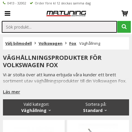
0413 - 32002
Order före kl 12 skickas samma dag
Välj bilmodell
Volkswagen
Fox
Väghållning
VÄGHÅLLNINGSPRODUKTER FÖR
VOLKSWAGEN FOX
Vi är stolta över att kunna erbjuda våra kunder ett brett
sortiment utav väghållningsprodukter till din Volkswagen Fox.
Så som coilovers, sportchassi, sänkningssatser
Läs mer
fjäderbensstag, motorkuddar mm.
Vald kategori:
Sortera på
:
Från kända tillverkare så som XYZ, MTS-Technk, Ta-Technik
Väghållning
Standard
m.fl