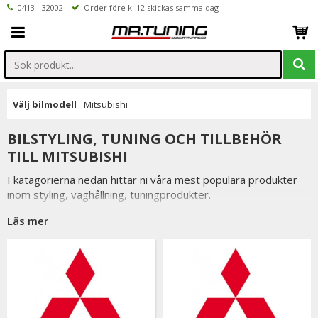
0413 - 32002
Order före kl 12 skickas samma dag
Välj bilmodell
Mitsubishi
BILSTYLING, TUNING OCH TILLBEHÖR
TILL MITSUBISHI
I katagorierna nedan hittar ni våra mest populära produkter
inom styling, väghållning, tuningprodukter.
Är det något som du funderar över eller inte hittar i vårt
Läs mer
sortiment är du alltid välkommen att kontakta oss.
Till Mitsubishi.