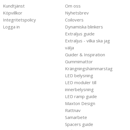
Kundtjänst
Om oss
Köpvillkor
Nyhetsbrev
Integritetspolicy
Coilovers
Logga in
Dynamiska blinkers
Extraljus guide
Extraljus - vilka ska jag
välja
Guider & Inspiration
Gummimattor
Krängningshämmarstag
LED belysning
LED moduler till
innerbelysning
LED ramp guide
Maxton Design
Rattnav
Samarbete
Spacers guide