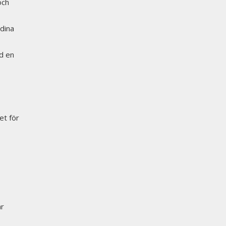
och
 dina
d en
et för
år