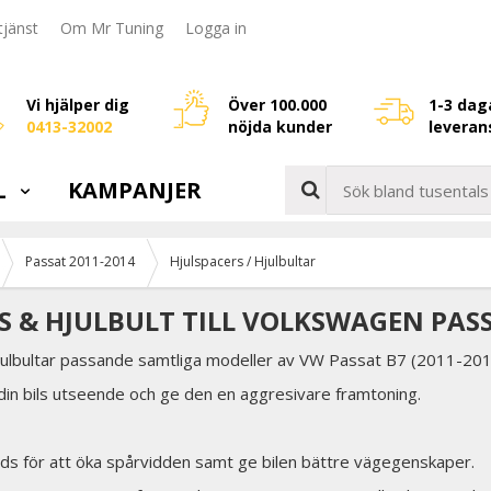
jänst
Om Mr Tuning
Logga in
Vi hjälper dig
Över 100.000
1-3 dag
0413-32002
nöjda kunder
leveran
L
KAMPANJER
Passat 2011-2014
Hjulspacers / Hjulbultar
S & HJULBULT TILL VOLKSWAGEN PASSA
julbultar passande samtliga modeller av VW Passat B7 (2011-20
in bils utseende och ge den en aggresivare framtoning.
ds för att öka spårvidden samt ge bilen bättre vägegenskaper.