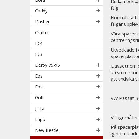
Du kan också
fälg.
Caddy
Normalt sett 
Dasher
fälgar upplev
Crafter
Våra spacer 
centreringsrin
ID4
Utvecklade i 
ID3
spacerplattor
Derby 75-95
Oavsett om du
utrymme för s
Eos
att undvika v
Fox
Golf
VW Passat B
Jetta
Vi lagerhåll
Lupo
På spacerpla
New Beetle
igenom både 