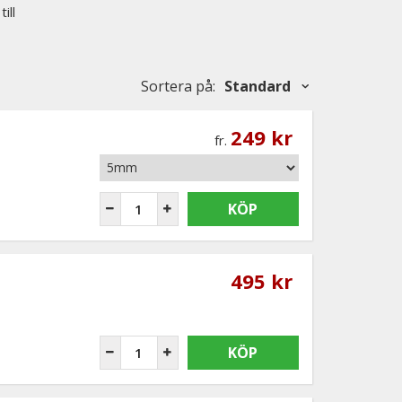
ill
Sortera på
:
Standard
249 kr
fr.
KÖP
495 kr
KÖP