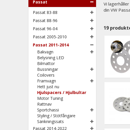
Passat
Vi lagerhålle
din VW Pass
Passat 83-88
Passat 88-96
19
produkt
Passat 96-04
Passat 2005-2010
Passat 2011-2014
Bakvagn
Belysning LED
Bilmattor
Bussningar
Coilovers
Framvagn
Hett just nu
Hjulspacers / Hjulbultar
Motor Tuning
Rattnav
Sportchassi
Styling / Stötfångare
Sänkningssats
Passat 2014-2022