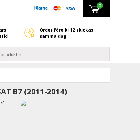
0
ars
Order före kl 12 skickas
stid
samma dag
T B7 (2011-2014)
14)