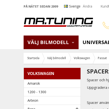
Sverige
Ändra
Kundt
PÅ NÄTET SEDAN 2009
VÄLJ BILMODELL
UNIVERSA
Startsida
Välj bilmodell
Volkswagen
Passat
SPACER
VOLKSWAGEN
Spacer och h
Amarok
Uppgradera d
1200 - 1300
Arteon
Spacer använ
Bora