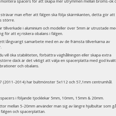
 montera spacers för att skapa mer utrymmen mellan broms-ok 
strävar man efter att fälgen ska följa skärmkanten, detta gör att
s större.
är tillverkade i aluminium och modeller över 5mm är utrustade me
g för att ej riskera obalans i fälgen.
ett långvarigt samarbete med en av de främsta tillverkarna av
.
 vill öka stabiliteten, förbättra väghållningen eller skapa extra
törre däck är det viktigt att välja en spacerplatta med god kvalit
ibrationer och obalans.
7 (2011-2014) har bultmönster 5x112 och 57,1mm centrumhål.
er spacers i följande tjocklekar 5mm, 10mm, 15mm & 20mm.
ttor mellan 5-20mm använder man sig av längre hjulbultar som g
fälgen och spacerplattan.