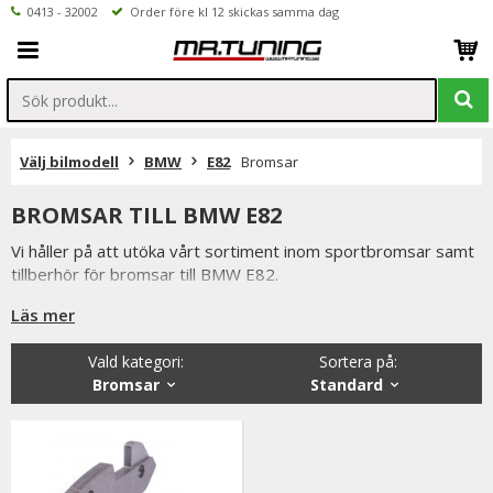
0413 - 32002
Order före kl 12 skickas samma dag
Välj bilmodell
BMW
E82
Bromsar
BROMSAR TILL BMW E82
Vi håller på att utöka vårt sortiment inom sportbromsar samt
tillberhör för bromsar till BMW E82.
Hittar ni ej vad ni söker är ni välkomna att kontakta oss per
Läs mer
mail eller telefon.
Vald kategori:
Sortera på
:
Bromsar
Standard