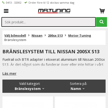
0413 - 32002
Order före kl 12 skickas samma dag
Välj bilmodell
Nissan
200sx S13
Motor Tuning
Bränslesystem
BRÄNSLESYSTEM TILL NISSAN 200SX S13
Fuelrail och BTR adapter i eloxerat aluminium till Nissan 200sx
S13. Är det något som du funderar över eller inte hittar i vårt
sortiment är du alltid välkommen att kontakta oss.
Läs mer
Vald kategori:
Sortera på
:
Bränslesystem
Namn