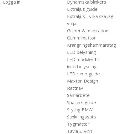
Logga in
Dynamiska blinkers
Extraljus guide
Extraljus - vilka ska jag
välja
Guider & Inspiration
Gummimattor
Krängningshämmarstag
LED belysning
LED moduler till
innerbelysning
LED ramp guide
Maxton Design
Rattnav
Samarbete
Spacers guide
Styling BMW
Sänkningssats
Tygmattor
Tävla & Vinn