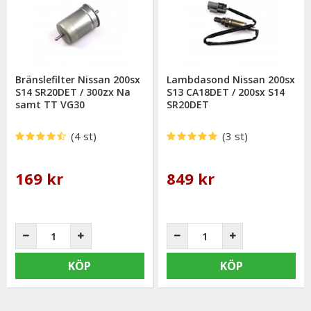
Bränslefilter Nissan 200sx
Lambdasond Nissan 200sx
S14 SR20DET / 300zx Na
S13 CA18DET / 200sx S14
samt TT VG30
SR20DET
(4 st)
(3 st)
169 kr
849 kr
KÖP
KÖP