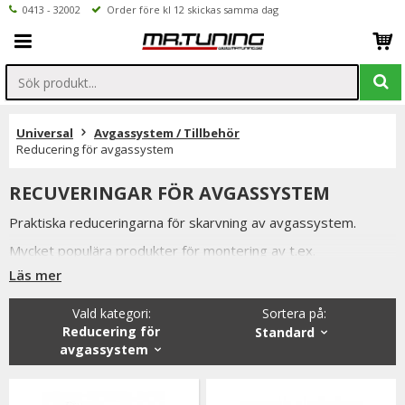
0413 - 32002
Order före kl 12 skickas samma dag
Universal
Avgassystem / Tillbehör
Reducering för avgassystem
RECUVERINGAR FÖR AVGASSYSTEM
Praktiska reduceringarna för skarvning av avgassystem.
Mycket populära produkter för montering av t.ex.
Japsdämpare eller Dieselkrök mot original avgassystem.
Läs mer
Vald kategori:
Sortera på
:
Reducering för
Standard
avgassystem