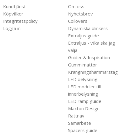
Kundtjänst
Om oss
Köpvillkor
Nyhetsbrev
Integritetspolicy
Coilovers
Logga in
Dynamiska blinkers
Extraljus guide
Extraljus - vilka ska jag
välja
Guider & Inspiration
Gummimattor
Krängningshämmarstag
LED belysning
LED moduler till
innerbelysning
LED ramp guide
Maxton Design
Rattnav
Samarbete
Spacers guide