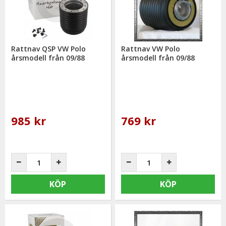
får du gärna kontakta oss då vi själva har ett brinnande
intresse för bilstyling & biltuning och svarar gladeligen på era
funderingar. På vardagar mellan 09 - 16 kan ni nå oss via
telefon: 0413-32002. Ni når oss även via
mail: info@mrtuning.se
Rattnav QSP VW Polo
Rattnav VW Polo
årsmodell från 09/88
årsmodell från 09/88
985 kr
769 kr
KÖP
KÖP