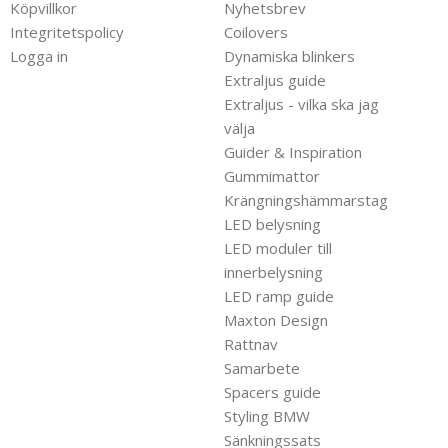
Köpvillkor
Nyhetsbrev
Integritetspolicy
Coilovers
Logga in
Dynamiska blinkers
Extraljus guide
Extraljus - vilka ska jag
välja
Guider & Inspiration
Gummimattor
Krängningshämmarstag
LED belysning
LED moduler till
innerbelysning
LED ramp guide
Maxton Design
Rattnav
Samarbete
Spacers guide
Styling BMW
Sänkningssats