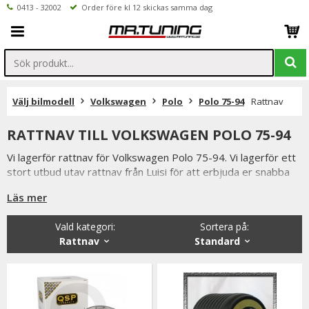
0413 - 32002
Order före kl 12 skickas samma dag
Välj bilmodell
Volkswagen
Polo
Polo 75-94
Rattnav
RATTNAV TILL VOLKSWAGEN POLO 75-94
Vi lagerför rattnav för Volkswagen Polo 75-94. Vi lagerför ett
stort utbud utav rattnav från Luisi för att erbjuda er snabba
leveranser.
Läs mer
Beställer du före klockan 12 skickas ordern samma dag.
Vi på Mr Tuning har själva ett stort intresse för bilstyling &
Vald kategori:
Sortera på
:
biltuning, därför vet vi att de produkter vi erbjuder håller
Rattnav
Standard
måttet då vi aldrig skulle erbjuda någonting vi själva inte skulle
välja att använda.
Du har alltid 14 dagars returrätt och om du har några frågor