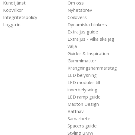
Kundtjänst
Om oss
Köpvillkor
Nyhetsbrev
Integritetspolicy
Coilovers
Logga in
Dynamiska blinkers
Extraljus guide
Extraljus - vilka ska jag
välja
Guider & Inspiration
Gummimattor
Krängningshämmarstag
LED belysning
LED moduler till
innerbelysning
LED ramp guide
Maxton Design
Rattnav
Samarbete
Spacers guide
Styling BMW