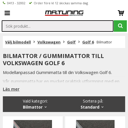
0413 - 32002
Order före kl 12 skickas samma dag
Välj bilmodell
Volkswagen
Golf
Golf 6
Bilmattor
BILMATTOR / GUMMIMATTOR TILL
VOLKSWAGEN GOLF 6
Modellanpassad Gummimatta till din Volkswagen Golf 6.
Vår gummimatta har en mycket praktisk utformning med en
förhöjd kant som gör att smuts och vätskor stannar kvar på
Läs mer
mattan och ej rinner ut på bilens golv.
Något som även är mycket praktiskt när man ska tvätta
Vald kategori:
Sortera på
:
mattorna.
Bilmattor
Standard
Bilmattorna i svart utförande är tillverkade utav luktfritt
gummi.
Vi har valt att lagerföra just dessa gummimattorna då de