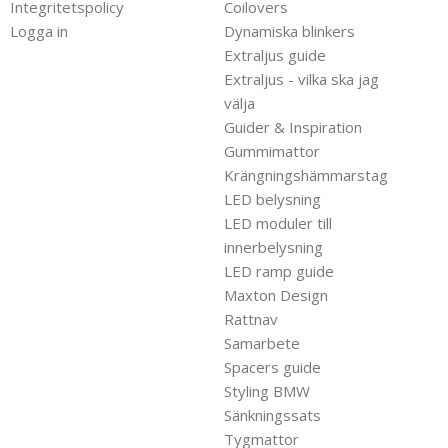
Integritetspolicy
Coilovers
Logga in
Dynamiska blinkers
Extraljus guide
Extraljus - vilka ska jag
välja
Guider & Inspiration
Gummimattor
Krängningshämmarstag
LED belysning
LED moduler till
innerbelysning
LED ramp guide
Maxton Design
Rattnav
Samarbete
Spacers guide
Styling BMW
Sänkningssats
Tygmattor