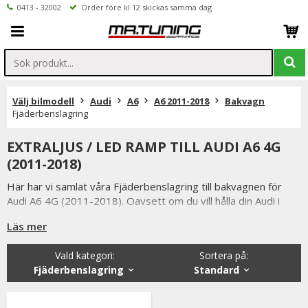
0413 - 32002
Order före kl 12 skickas samma dag
Välj bilmodell
Audi
A6
A6 2011-2018
Bakvagn
Fjäderbenslagring
EXTRALJUS / LED RAMP TILL AUDI A6 4G
(2011-2018)
Här har vi samlat våra Fjäderbenslagring till bakvagnen för
Audi A6 4G (2011-2018). Oavsett om du vill hålla din Audi i
toppskick eller uppgradera din väghållning, erbjuder vårt
Läs mer
sortiment ett stort urval av bakvagnsprodukter.
Vald kategori:
Sortera på
:
Fjäderbenslagring
Standard