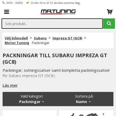
0413 - 32002
Order före kl 12 skickas samma dag
Välj bilmodell
Subaru
Impreza GT (GC8)
Motor Tuning
Packningar
PACKNINGAR TILL SUBARU IMPREZA GT
(GC8)
Packningar, sotningssatser samt kompletta packningssatser
för Subaru Impreza GT (GC8).
Du har alltid 14 dagars returrätt och om du har några frågor
Läs mer
får du gärna kontakta oss då vi själva har ett brinnande
intresse för bilstyling & biltuning och svarar gladeligen på era
Vald kategori:
Sortera på
:
funderingar. På vardagar mellan 09 - 16 kan ni nå oss via
Packningar
Namn
telefon: 0413-32002. Ni når oss även via
mail: info@mrtuning.se