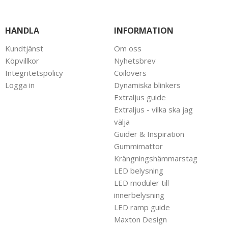
HANDLA
INFORMATION
Kundtjänst
Om oss
Köpvillkor
Nyhetsbrev
Integritetspolicy
Coilovers
Logga in
Dynamiska blinkers
Extraljus guide
Extraljus - vilka ska jag
välja
Guider & Inspiration
Gummimattor
Krängningshämmarstag
LED belysning
LED moduler till
innerbelysning
LED ramp guide
Maxton Design