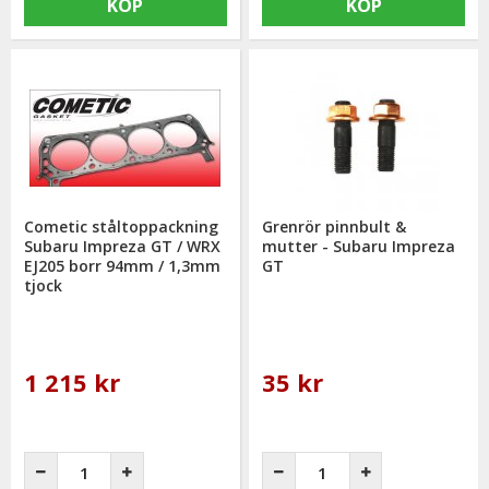
KÖP
KÖP
Cometic ståltoppackning
Grenrör pinnbult &
Subaru Impreza GT / WRX
mutter - Subaru Impreza
EJ205 borr 94mm / 1,3mm
GT
tjock
1 215 kr
35 kr