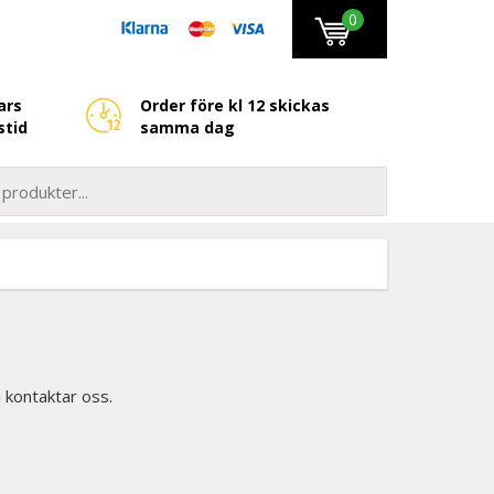
0
ars
Order före kl 12 skickas
stid
samma dag
i kontaktar oss.