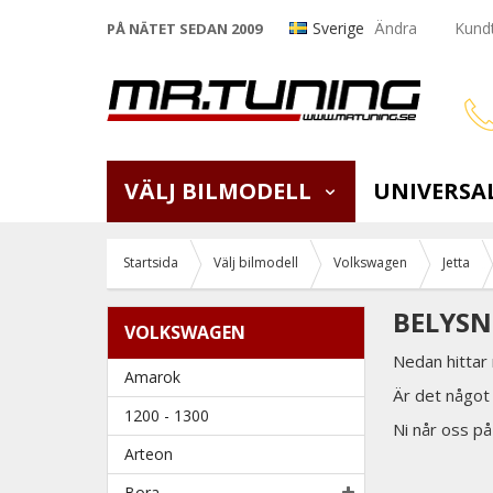
Sverige
Ändra
Kundt
PÅ NÄTET SEDAN 2009
VÄLJ BILMODELL
UNIVERSA
Startsida
Välj bilmodell
Volkswagen
Jetta
BELYSN
VOLKSWAGEN
Nedan hittar 
Amarok
Är det något 
1200 - 1300
Ni når oss p
Arteon
Bora