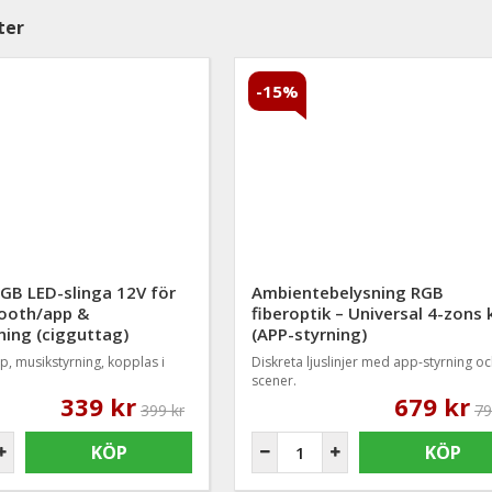
ter
-15%
GB LED-slinga 12V för
Ambientebelysning RGB
tooth/app &
fiberoptik – Universal 4-zons k
ning (cigguttag)
(APP-styrning)
, musikstyrning, kopplas i
Diskreta ljuslinjer med app-styrning o
scener.
339 kr
679 kr
399 kr
79
KÖP
KÖP