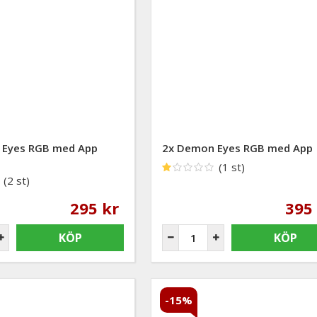
 Eyes RGB med App
2x Demon Eyes RGB med App
(1 st)
(2 st)
295 kr
395
KÖP
KÖP
-15%