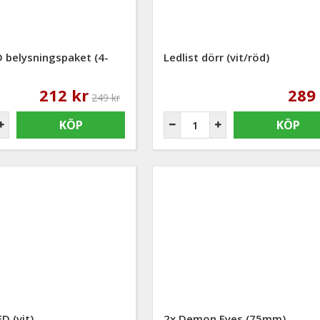
 belysningspaket (4-
Ledlist dörr (vit/röd)
212 kr
289
249 kr
KÖP
KÖP
ED (vit)
2x Demon Eyes (75mm)