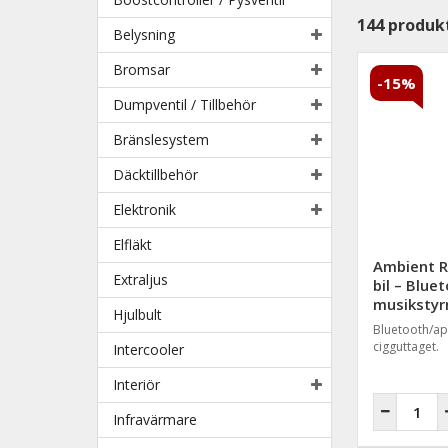
144
produk
Belysning
Bromsar
-15%
Dumpventil / Tillbehör
Bränslesystem
Däcktillbehör
Elektronik
Elfläkt
Ambient R
Extraljus
bil – Blue
musikstyr
Hjulbult
Bluetooth/app
cigguttaget.
Intercooler
Interiör
Infravärmare