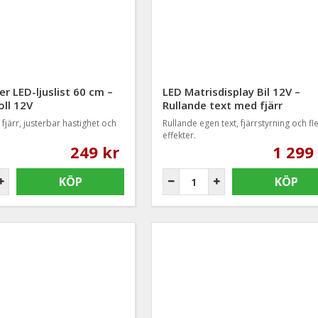
er LED-ljuslist 60 cm –
LED Matrisdisplay Bil 12V –
oll 12V
Rullande text med fjärr
fjärr, justerbar hastighet och
Rullande egen text, fjärrstyrning och fl
effekter.
249 kr
1 299
KÖP
KÖP