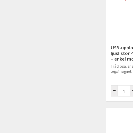
USB-uppla
ljuslistor 
– enkel m
Trådlösa, s
tejp/magnet, 