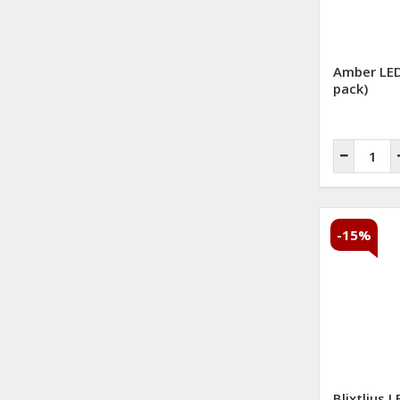
Amber LED
pack)
-15%
Blixtljus L