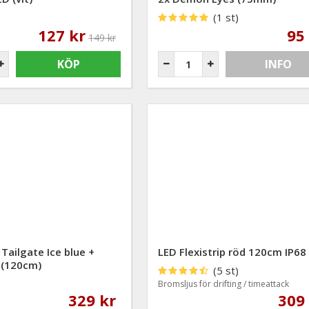
(1 st)
127 kr
95
149 kr
KÖP
INFO
Tailgate Ice blue +
LED Flexistrip röd 120cm IP68
 (120cm)
(5 st)
Bromsljus för drifting / timeattack
329 kr
309