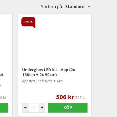
Sortera på
:
Standard
-15%
Underglow LED kit - App (2x
it
150cm + 2x 90cm)
Appstyrt underglow LED-kit
ch
506 kr
9 kr
595 kr
KÖP