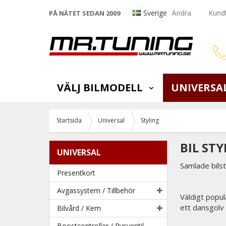
Sverige
Ändra
Kundt
PÅ NÄTET SEDAN 2009
VÄLJ BILMODELL
UNIVERSA
Startsida
Universal
Styling
BIL ST
UNIVERSAL
Samlade bilsty
Presentkort
Avgassystem / Tillbehör
Väldigt popul
ett dansgolv 
Bilvård / Kem
Boostcontroller / Pysventil