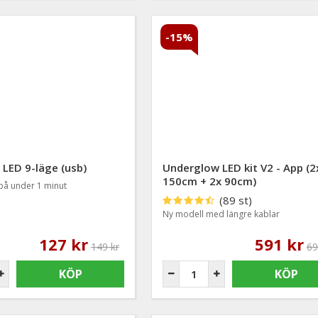
-15%
 LED 9-läge (usb)
Underglow LED kit V2 - App (2
150cm + 2x 90cm)
 på under 1 minut
(89 st)
Ny modell med längre kablar
127 kr
591 kr
149 kr
69
KÖP
KÖP