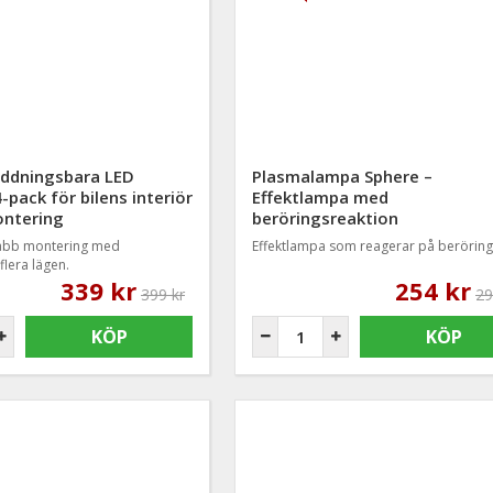
ddningsbara LED
Plasmalampa Sphere –
4-pack för bilens interiör
Effektlampa med
ontering
beröringsreaktion
nabb montering med
Effektlampa som reagerar på beröring
flera lägen.
339 kr
254 kr
399 kr
29
KÖP
KÖP