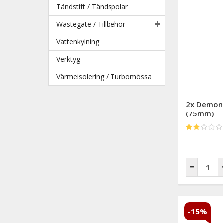
Tändstift / Tändspolar
Wastegate / Tillbehör
Vattenkylning
Verktyg
Värmeisolering / Turbomössa
2x Demon
(75mm)
-15%