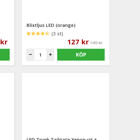
Blixtljus LED (orange)
(3 st)
 kr
127 kr
149 kr
KÖP
LED Trunk Tailgate Xenon vit +