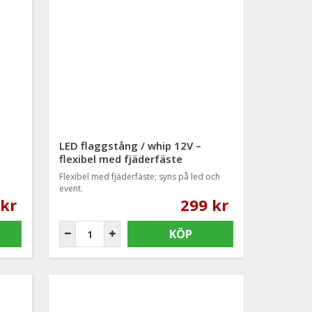
LED flaggstång / whip 12V –
flexibel med fjäderfäste
Flexibel med fjäderfäste; syns på led och
event.
 kr
299 kr
KÖP