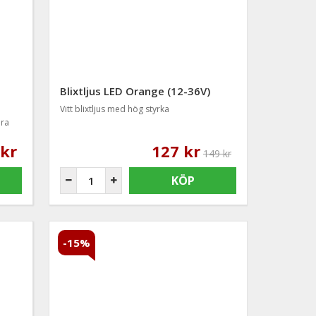
Blixtljus LED Orange (12-36V)
Vitt blixtljus med hög styrka
era
 kr
127 kr
149 kr
KÖP
-15%