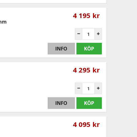
4 195 kr
0mm
INFO
KÖP
4 295 kr
INFO
KÖP
4 095 kr