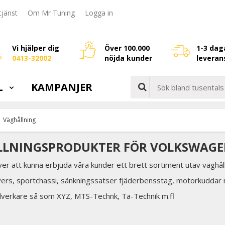
jänst
Om Mr Tuning
Logga in
Vi hjälper dig
Över 100.000
1-3 dag
0413-32002
nöjda kunder
leveran
L
KAMPANJER
Väghållning
LNINGSPRODUKTER FÖR VOLKSWAGE
över att kunna erbjuda våra kunder ett brett sortiment utav väghål
vers, sportchassi, sänkningssatser fjäderbensstag, motorkuddar
illverkare så som XYZ, MTS-Technk, Ta-Technik m.fl