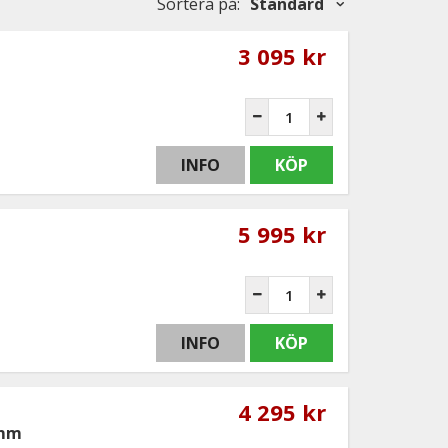
Sortera på
:
Standard
3 095 kr
INFO
KÖP
5 995 kr
INFO
KÖP
4 295 kr
5mm