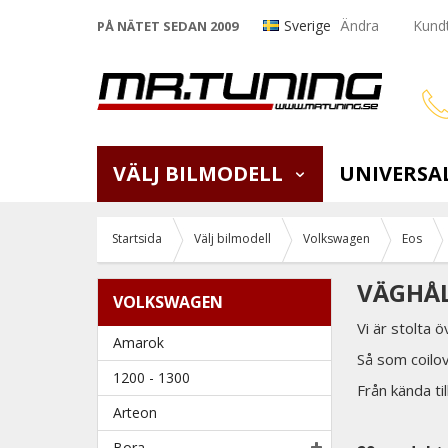
Sverige
Ändra
Kundt
PÅ NÄTET SEDAN 2009
VÄLJ BILMODELL
UNIVERSA
Startsida
Välj bilmodell
Volkswagen
Eos
VÄGHÅL
VOLKSWAGEN
Vi är stolta 
Amarok
Så som coilo
1200 - 1300
Från kända t
Arteon
Bora