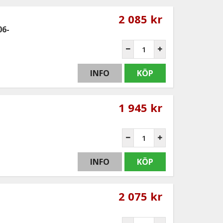
2 085 kr
06-
INFO
KÖP
1 945 kr
INFO
KÖP
2 075 kr