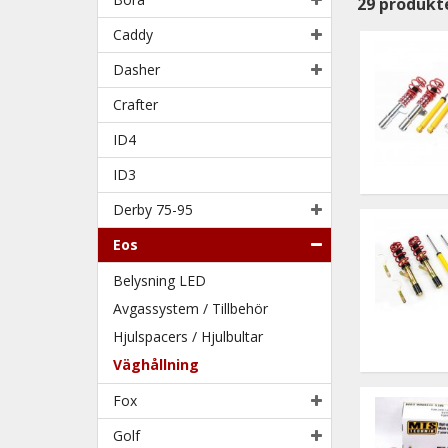
29
produkt
Caddy
Dasher
Crafter
ID4
ID3
Derby 75-95
Eos
Belysning LED
Avgassystem / Tillbehör
Hjulspacers / Hjulbultar
Väghållning
Fox
Golf