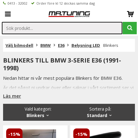
0413 - 32002
Order före kl 12 skickas samma dag
Välj bilmodell
BMW
E36
Belysning LED
Blinkers
BLINKERS TILL BMW 3-SERIE E36 (1991-
1998)
Nedan hittar ni vår mest populära Blinkers för BMW E36.
Är det något ni undrar över eller saknar i vårt sortiment ser vi
fram emot att ni kontaktar oss.
Läs mer
Ni når oss på 041332002 (vardagar 9-16) eller per mail
Vald kategori:
Sortera på
:
info@mrtuning.se
Blinkers
Standard
-15%
-15%