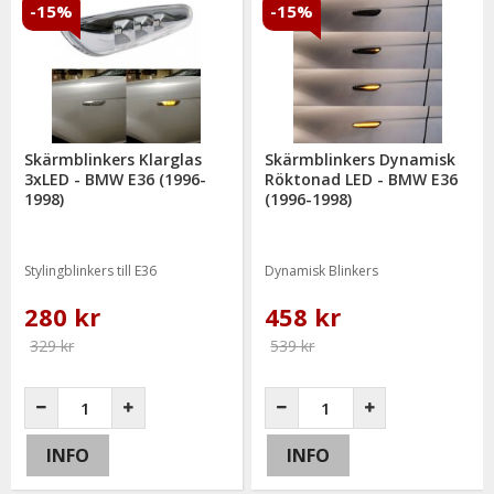
-15%
-15%
Skärmblinkers Klarglas
Skärmblinkers Dynamisk
3xLED - BMW E36 (1996-
Röktonad LED - BMW E36
1998)
(1996-1998)
Stylingblinkers till E36
Dynamisk Blinkers
280 kr
458 kr
329 kr
539 kr
INFO
INFO