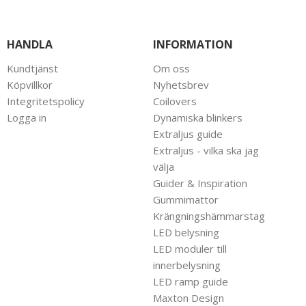
HANDLA
INFORMATION
Kundtjänst
Om oss
Köpvillkor
Nyhetsbrev
Integritetspolicy
Coilovers
Logga in
Dynamiska blinkers
Extraljus guide
Extraljus - vilka ska jag
välja
Guider & Inspiration
Gummimattor
Krängningshämmarstag
LED belysning
LED moduler till
innerbelysning
LED ramp guide
Maxton Design