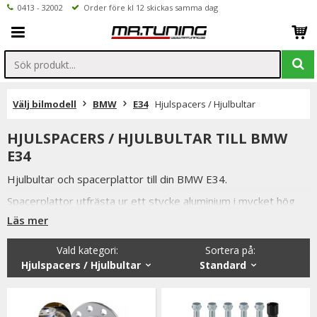
0413 - 32002
Order före kl 12 skickas samma dag
Välj bilmodell
BMW
E34
Hjulspacers / Hjulbultar
HJULSPACERS / HJULBULTAR TILL BMW
E34
Hjulbultar och spacerplattor till din BMW E34.
Spacerplattor utfrästa ur ett stycke aluminium i mycket hög
kvalitet.
Läs mer
Alla våra hjulbultar, låsbultar och hjulspacers är av högsta
Vald kategori:
Sortera på
:
kvalitet samtidigt som vi håller konkurrenskraftiga priser och
Hjulspacers / Hjulbultar
Standard
snabba leveranser.
Vi lager håller även ett brett sortiment utav andra bildelar till
BMW E34.