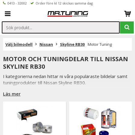
0413 - 32002
Order före kl 12 skickas samma dag
Välj bilmodell
Nissan
Skyline RB30
Motor Tuning
MOTOR OCH TUNINGDELAR TILL NISSAN
SKYLINE RB30
I kategorierna nedan hittar ni våra populäraste bildelar samt
tuningprodukter till Nissan Skyline RB30.
Är det ni undrar över eller saknar i vårt sortiment är ni
Läs mer
välkomna att kontakta oss.
Inne på valfri produktsidan hittar ni ett formulär för att enkelt
ställa en fråga.