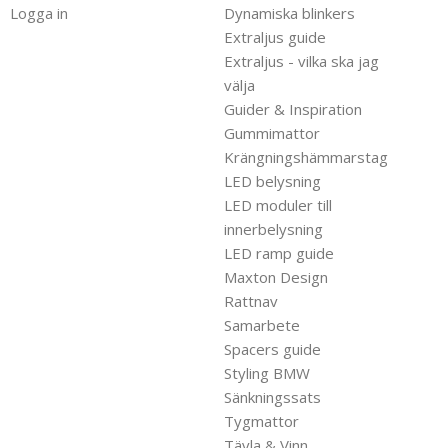
Logga in
Dynamiska blinkers
Extraljus guide
Extraljus - vilka ska jag
välja
Guider & Inspiration
Gummimattor
Krängningshämmarstag
LED belysning
LED moduler till
innerbelysning
LED ramp guide
Maxton Design
Rattnav
Samarbete
Spacers guide
Styling BMW
Sänkningssats
Tygmattor
Tävla & Vinn