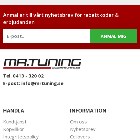
Anmäl er till vårt nyhetsbrev för rabattkoder &
erbjudanden
ANMÄL MIG
Tel. 0413 - 320 02
E-post:
info@mrtuning.se
HANDLA
INFORMATION
Kundtjänst
Om oss
Köpvillkor
Nyhetsbrev
Integritetspolicy
Coilovers