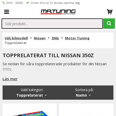
0413 - 32002
Order före kl 12 skickas samma dag
Välj bilmodell
Nissan
350z
Motor Tuning
Topprelaterat
TOPPRELATERAT TILL NISSAN 350Z
Se nedan för våra topprelaterade produkter för din Nissan
350z.
Produkter som toppbultar, ventiler, lyftare ARP toppbultar
Läs mer
hittar ni i kategorin
Vald kategori:
Sortera på
:
Är du tveksamt på vilken variant du ska välja är du alltid
Topprelaterat
Namn
välkommen att kontakta oss för rådgivning.