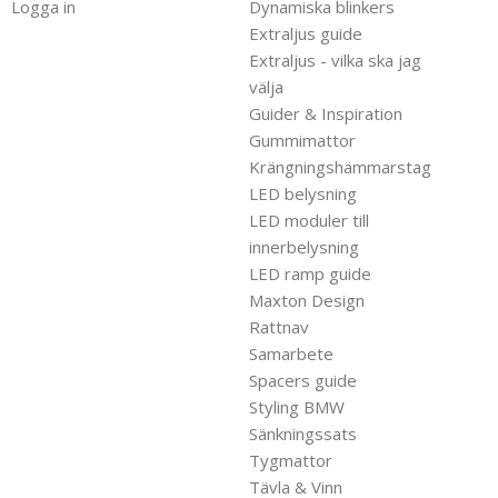
Logga in
Dynamiska blinkers
Extraljus guide
Extraljus - vilka ska jag
välja
Guider & Inspiration
Gummimattor
Krängningshämmarstag
LED belysning
LED moduler till
innerbelysning
LED ramp guide
Maxton Design
Rattnav
Samarbete
Spacers guide
Styling BMW
Sänkningssats
Tygmattor
Tävla & Vinn