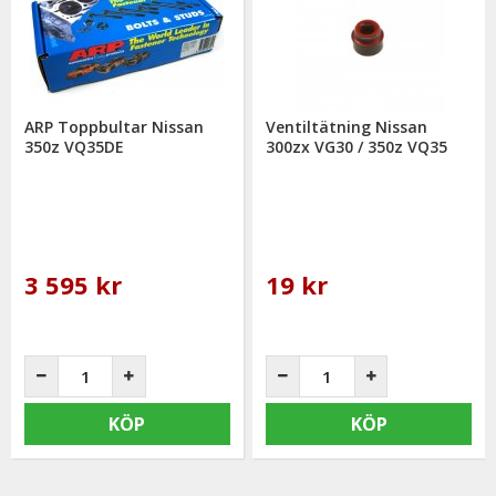
ARP Toppbultar Nissan
Ventiltätning Nissan
350z VQ35DE
300zx VG30 / 350z VQ35
3 595 kr
19 kr
KÖP
KÖP