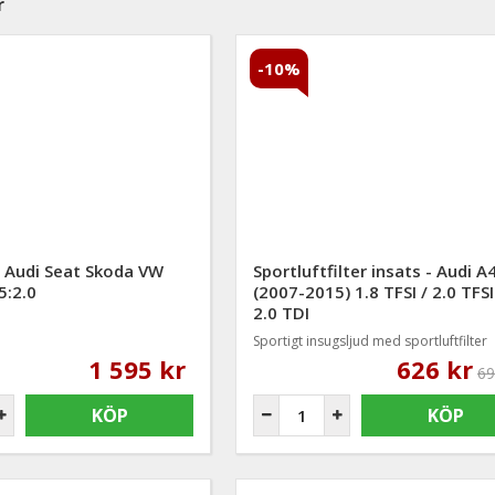
r
-10%
r Audi Seat Skoda VW
Sportluftfilter insats - Audi A
5:2.0
(2007-2015) 1.8 TFSI / 2.0 TFSI
2.0 TDI
Sportigt insugsljud med sportluftfilter
1 595 kr
626 kr
69
KÖP
KÖP