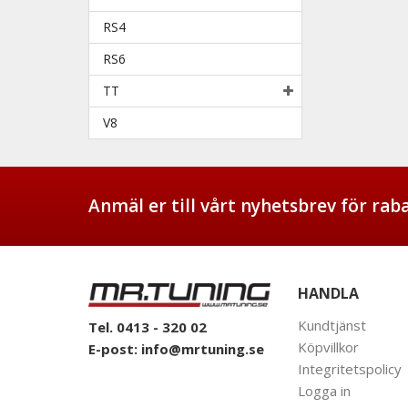
RS4
RS6
TT
V8
Anmäl er till vårt nyhetsbrev för ra
HANDLA
Kundtjänst
Tel. 0413 - 320 02
Köpvillkor
E-post:
info@mrtuning.se
Integritetspolicy
Logga in