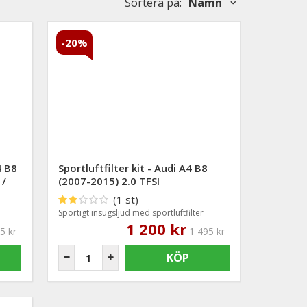
Sortera på
:
Namn
-20%
4 B8
Sportluftfilter kit - Audi A4 B8
 /
(2007-2015) 2.0 TFSI
(1 st)
Sportigt insugsljud med sportluftfilter
1 200 kr
5 kr
1 495 kr
KÖP