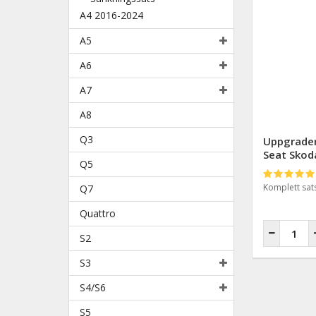
A4 2016-2024
A5
A6
A7
A8
Q3
Uppgrader
Seat Skoda
Q5
Komplett sats
Q7
Quattro
S2
S3
S4/S6
S5