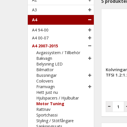
5
produkte
A3
A4
A4 94-00
A4 00-07
A4 2007-2015
Avgassystem / Tillbehör
Bakvagn
Belysning LED
Kolvringa
Bilmattor
TFSI 1.2:1.
Bussningar
Coilovers
Framvagn
Hett just nu
Hjulspacers / Hjulbultar
Motor Tuning
Rattnav
Sportchassi
Styling / Stötfångare
Sänkningssats