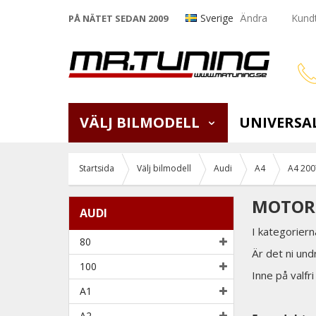
Sverige
Ändra
Kundt
PÅ NÄTET SEDAN 2009
VÄLJ BILMODELL
UNIVERSA
Startsida
Välj bilmodell
Audi
A4
A4 200
MOTOR 
AUDI
I kategoriern
80
Är det ni und
100
Inne på valfri
A1
A2