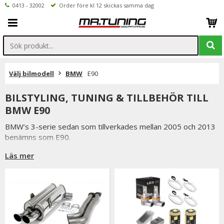
0413 - 32002
Order före kl 12 skickas samma dag
Välj bilmodell
BMW
E90
BILSTYLING, TUNING & TILLBEHÖR TILL
BMW E90
BMW’s 3-serie sedan som tillverkades mellan 2005 och 2013
benämns som E90.
E90 är en väldigt populär bil och vi utvecklar ständigt vårt
Läs mer
produktsortiment för denna bil.
Hos oss hittar du coilovers, vindavvisare, njurar och övriga
stylingprodukter.