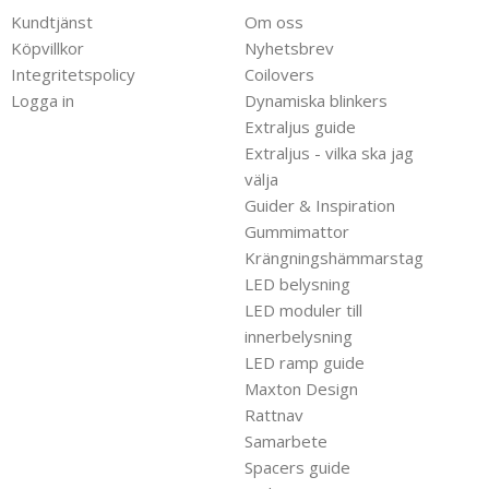
Kundtjänst
Om oss
Köpvillkor
Nyhetsbrev
Integritetspolicy
Coilovers
Logga in
Dynamiska blinkers
Extraljus guide
Extraljus - vilka ska jag
välja
Guider & Inspiration
Gummimattor
Krängningshämmarstag
LED belysning
LED moduler till
innerbelysning
LED ramp guide
Maxton Design
Rattnav
Samarbete
Spacers guide