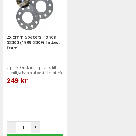
Vi på Mr Tuning har själva ett stort intresse för bilstyling &
biltuning, därför vet vi att de produkter vi erbjuder håller
måttet då vi aldrig skulle erbjuda någonting vi själva inte skulle
välja att använda.
2x 5mm Spacers Honda
S2000 (1999-2009) Endast
Alla spacers till Honda S2000 har bultmönster 5/114,3.
fram
2-pack. Önskar ni spacers till
samtliga fyra hjul beställer ni två
paket.
249 kr