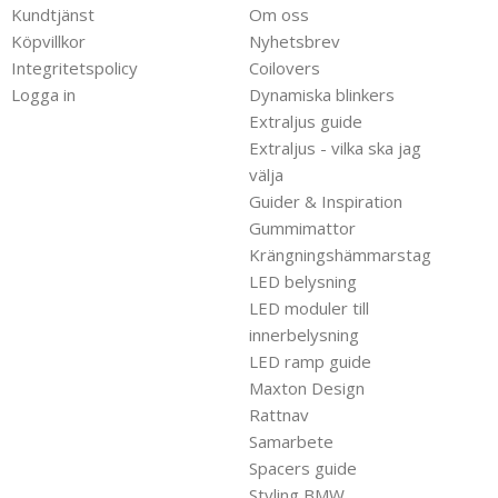
Kundtjänst
Om oss
Köpvillkor
Nyhetsbrev
Integritetspolicy
Coilovers
Logga in
Dynamiska blinkers
Extraljus guide
Extraljus - vilka ska jag
välja
Guider & Inspiration
Gummimattor
Krängningshämmarstag
LED belysning
LED moduler till
innerbelysning
LED ramp guide
Maxton Design
Rattnav
Samarbete
Spacers guide
Styling BMW