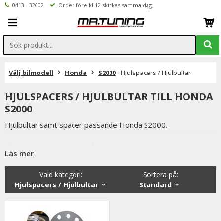
0413 - 32002
Order före kl 12 skickas samma dag
Välj bilmodell
Honda
S2000
Hjulspacers / Hjulbultar
HJULSPACERS / HJULBULTAR TILL HONDA
S2000
Hjulbultar samt spacer passande Honda S2000.
Våra hjulbultar kommer från bland annat H&R, som tillverkar
Läs mer
låsbultar som är helt rundade & de har även lös ytterring.
Detta i samband med låsbultar, som vi även erbjuder, minskar
Vald kategori:
Sortera på
:
avesvärt stöldrisken.
Hjulspacers / Hjulbultar
Standard
Våra Honda S2000 - spacers är noggrant tillverkade. Detta
resulterar i att våra spacers ger exceptionell balans.