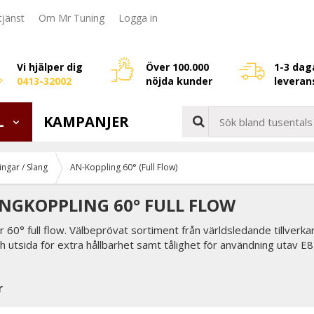
jänst
Om Mr Tuning
Logga in
Vi hjälper dig
Över 100.000
1-3 dag
0413-32002
nöjda kunder
leveran
L
KAMPANJER
ngar / Slang
AN-Koppling 60° (Full Flow)
NGKOPPLING 60° FULL FLOW
 60° full flow. Välbeprövat sortiment från världsledande tillverk
h utsida för extra hållbarhet samt tålighet för användning utav E85 
r