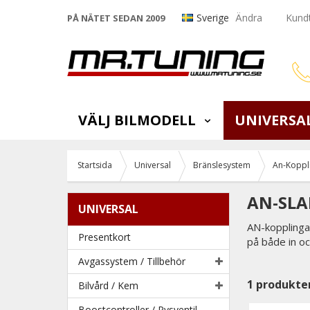
Sverige
Ändra
Kundt
PÅ NÄTET SEDAN 2009
VÄLJ BILMODELL
UNIVERSA
Startsida
Universal
Bränslesystem
An-Koppli
AN-SLA
UNIVERSAL
AN-kopplingar
Presentkort
på både in oc
Avgassystem / Tillbehör
1
produkte
Bilvård / Kem
Boostcontroller / Pysventil