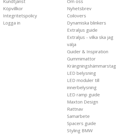
Kundtjänst
Om oss
Köpvillkor
Nyhetsbrev
Integritetspolicy
Coilovers
Logga in
Dynamiska blinkers
Extraljus guide
Extraljus - vilka ska jag
välja
Guider & Inspiration
Gummimattor
Krängningshämmarstag
LED belysning
LED moduler till
innerbelysning
LED ramp guide
Maxton Design
Rattnav
Samarbete
Spacers guide
Styling BMW