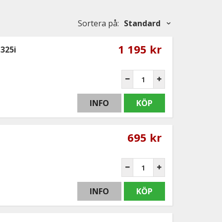
Sortera på
:
Standard
1 195 kr
 325i
INFO
KÖP
695 kr
INFO
KÖP