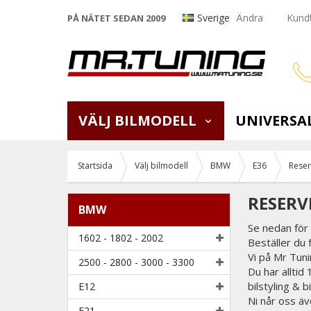
Sverige
Ändra
Kundt
PÅ NÄTET SEDAN 2009
VÄLJ BILMODELL
UNIVERSA
Startsida
Välj bilmodell
BMW
E36
Reser
RESERVD
BMW
Se nedan för 
1602 - 1802 - 2002
Beställer du 
Vi på Mr Tunin
2500 - 2800 - 3000 - 3300
Du har alltid
bilstyling & 
E12
Ni når oss äv
E21