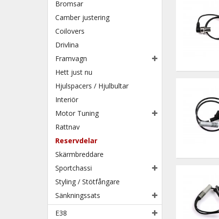
Bromsar
Camber justering
Coilovers
Drivlina
Framvagn
Hett just nu
Hjulspacers / Hjulbultar
Interiör
Motor Tuning
Rattnav
Reservdelar
Skärmbreddare
Sportchassi
Styling / Stötfångare
Sänkningssats
E38