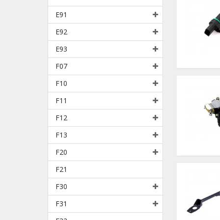
E91
E92
E93
F07
F10
F11
F12
F13
F20
F21
F30
F31