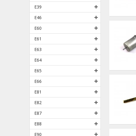
E39
E46
E60
E61
E63
E64
E65
E66
E81
E82
E87
E88
E90