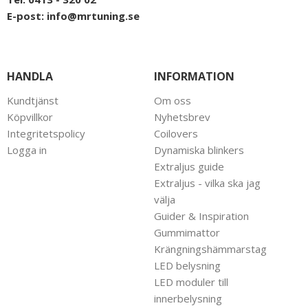
E-post:
info@mrtuning.se
HANDLA
INFORMATION
Kundtjänst
Om oss
Köpvillkor
Nyhetsbrev
Integritetspolicy
Coilovers
Logga in
Dynamiska blinkers
Extraljus guide
Extraljus - vilka ska jag
välja
Guider & Inspiration
Gummimattor
Krängningshämmarstag
LED belysning
LED moduler till
innerbelysning