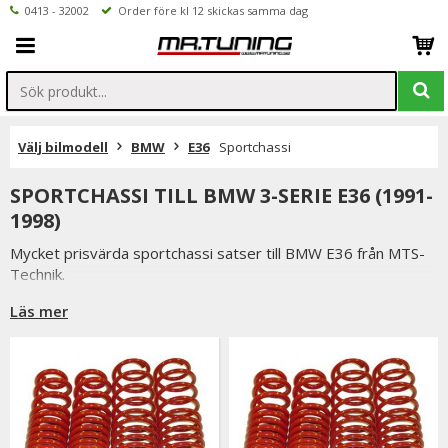
0413 - 32002
Order före kl 12 skickas samma dag
Välj bilmodell
BMW
E36
Sportchassi
SPORTCHASSI TILL BMW 3-SERIE E36 (1991-
1998)
Mycket prisvärda sportchassi satser till BMW E36 från MTS-
Technik.
I satserna ingår sänkningsfjädrar samt sportstötdämpare
Läs mer
Du har alltid 14 dagars returrätt och om du har några frågor
får du gärna kontakta oss då vi själva har ett brinnande
intresse för bilstyling & biltuning och svarar gladeligen på era
funderingar. På vardagar mellan 09 - 16 kan ni nå oss via
telefon: 0413-32002. Ni når oss även via
mail: info@mrtuning.se