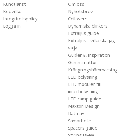
Kundtjänst
Om oss
Köpvillkor
Nyhetsbrev
Integritetspolicy
Coilovers
Logga in
Dynamiska blinkers
Extraljus guide
Extraljus - vilka ska jag
välja
Guider & Inspiration
Gummimattor
Krängningshämmarstag
LED belysning
LED moduler till
innerbelysning
LED ramp guide
Maxton Design
Rattnav
Samarbete
Spacers guide
Styling BMW