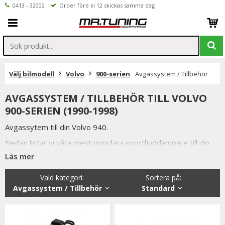
0413 - 32002
Order före kl 12 skickas samma dag
Välj bilmodell
Volvo
900-serien
Avgassystem / Tillbehör
AVGASSYSTEM / TILLBEHÖR TILL VOLVO
900-SERIEN (1990-1998)
Avgassytem till din Volvo 940.
Nedan listar vi våra mest populära sportljuddämpare till din
Volvo 940.
Läs mer
Vi håller alltid konkurrenskraftiga priser utan att tumma på
Vald kategori:
Sortera på
:
kvaliteten hos på produkterna & vi strävar alltid efter att
Avgassystem / Tillbehör
Standard
erbjuda en så god service som möjligt samt snabba
leveranser. Ordrar lagda före kl 12.00 skickas samma dag.