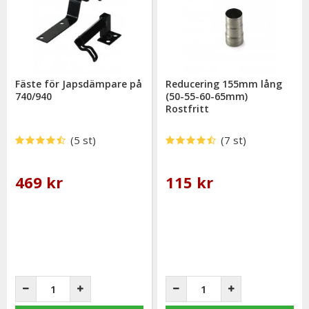
Fäste för Japsdämpare på
Reducering 155mm lång
740/940
(50-55-60-65mm)
Rostfritt
(5 st)
(7 st)
469 kr
115 kr