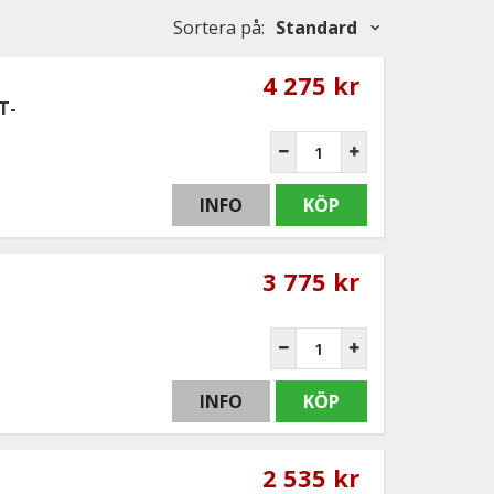
Sortera på
:
Standard
4 275 kr
T-
INFO
KÖP
3 775 kr
INFO
KÖP
2 535 kr