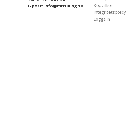
Köpvillkor
E-post:
info@mrtuning.se
Integritetspolicy
Logga in