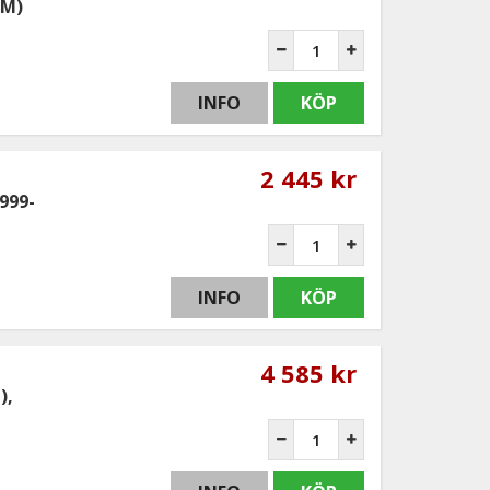
1M)
INFO
KÖP
2 445 kr
999-
INFO
KÖP
4 585 kr
),