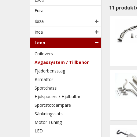
11
produkt
Fura
Ibiza
Inca
Leon
Coilovers
Avgassystem / Tillbehör
Fjäderbensstag
Bilmattor
Sportchassi
Hjulspacers / Hjulbultar
Sportstötdämpare
Sänkningssats
Motor Tuning
LED