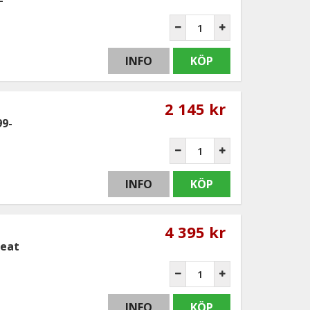
INFO
KÖP
2 145 kr
99-
INFO
KÖP
4 395 kr
Seat
INFO
KÖP