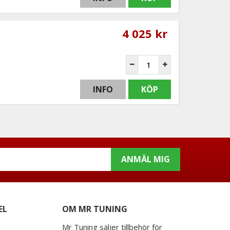
4 025 kr
INFO
KÖP
ANMÄL MIG
EL
OM MR TUNING
Mr Tuning säljer tillbehör för