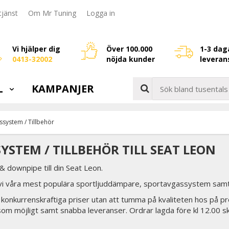
jänst
Om Mr Tuning
Logga in
Vi hjälper dig
Över 100.000
1-3 dag
0413-32002
nöjda kunder
leveran
L
KAMPANJER
ssystem / Tillbehör
YSTEM / TILLBEHÖR TILL SEAT LEON
 downpipe till din Seat Leon.
 vi våra mest populära sportljuddämpare, sportavgassystem samt 
tid konkurrenskraftiga priser utan att tumma på kvaliteten hos på pr
som möjligt samt snabba leveranser. Ordrar lagda före kl 12.00 