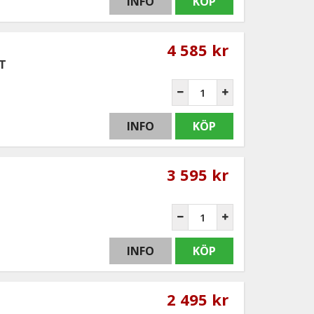
INFO
KÖP
4 585 kr
8T
INFO
KÖP
3 595 kr
INFO
KÖP
2 495 kr
-