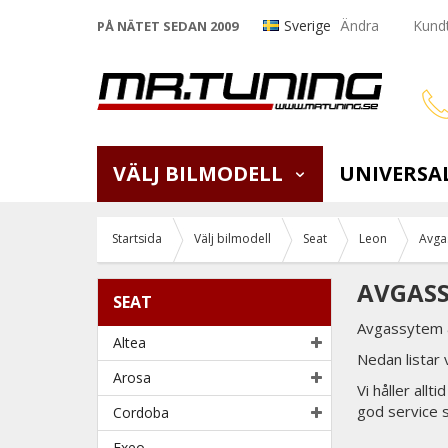
Sverige
Ändra
Kundt
PÅ NÄTET SEDAN 2009
VÄLJ BILMODELL
UNIVERSA
Startsida
Välj bilmodell
Seat
Leon
Avga
AVGASS
SEAT
Avgassytem &
Altea
Nedan listar
Arosa
Vi håller all
god service 
Cordoba
Exeo