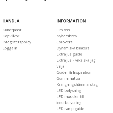
HANDLA
INFORMATION
Kundtjänst
Om oss
Köpvillkor
Nyhetsbrev
Integritetspolicy
Coilovers
Logga in
Dynamiska blinkers
Extraljus guide
Extraljus - vilka ska jag
välja
Guider & Inspiration
Gummimattor
Krängningshämmarstag
LED belysning
LED moduler till
innerbelysning
LED ramp guide