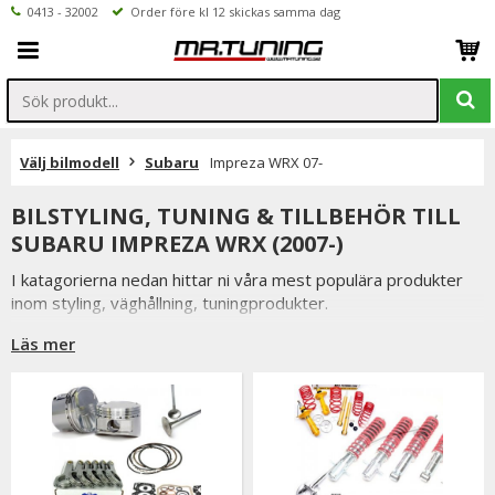
0413 - 32002
Order före kl 12 skickas samma dag
Välj bilmodell
Subaru
Impreza WRX 07-
BILSTYLING, TUNING & TILLBEHÖR TILL
SUBARU IMPREZA WRX (2007-)
I katagorierna nedan hittar ni våra mest populära produkter
inom styling, väghållning, tuningprodukter.
Är det något som du funderar över eller inte hittar i vårt
Läs mer
sortiment är du alltid välkommen att kontakta oss.
Till Subaru Impreza WRX 07-.