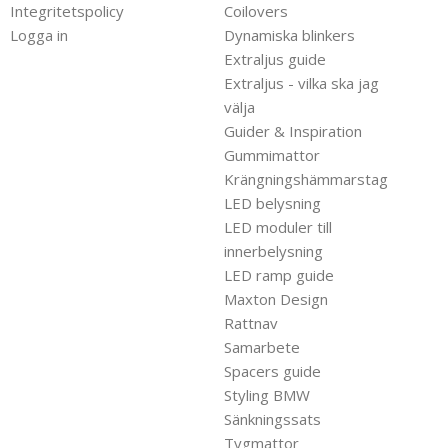
Integritetspolicy
Coilovers
Logga in
Dynamiska blinkers
Extraljus guide
Extraljus - vilka ska jag
välja
Guider & Inspiration
Gummimattor
Krängningshämmarstag
LED belysning
LED moduler till
innerbelysning
LED ramp guide
Maxton Design
Rattnav
Samarbete
Spacers guide
Styling BMW
Sänkningssats
Tygmattor