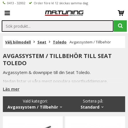
0413 - 32002
Order före kl 12 skickas samma dag
Välj bilmodell
Seat
Toledo
Avgassystem / Tillbehör
AVGASSYSTEM / TILLBEHÖR TILL SEAT
TOLEDO
Avgassytem & downpipe till din Seat Toledo.
Nedan listar vi våra mest populära sportljuddämpare,
sportavgassystem samt downpipe till Seat Toledo.
Läs mer
Vi håller alltid konkurrenskraftiga priser utan att tumma på
Vald kategori:
Sortera på
:
kvaliteten hos på produkterna & vi strävar alltid efter att
Avgassystem / Tillbehör
Standard
erbjuda en så god service som möjligt samt snabba
leveranser. Ordrar lagda före kl 12.00 skickas samma dag.